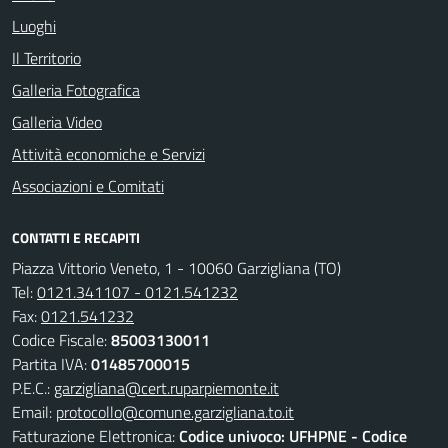
Luoghi
Il Territorio
Galleria Fotografica
Galleria Video
Attività economiche e Servizi
Associazioni e Comitati
CONTATTI E RECAPITI
Piazza Vittorio Veneto, 1 - 10060 Garzigliana (TO)
Tel:
0121.341107 - 0121.541232
Fax:
0121.541232
Codice Fiscale:
85003130011
Partita IVA:
01485700015
P.E.C.:
garzigliana@cert.ruparpiemonte.it
Email:
protocollo@comune.garzigliana.to.it
Fatturazione Elettronica:
Codice univoco: UFHPNE - Codice