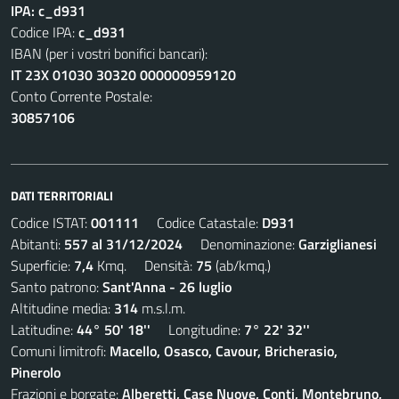
IPA: c_d931
Codice IPA:
c_d931
IBAN (per i vostri bonifici bancari):
IT 23X 01030 30320 000000959120
Conto Corrente Postale:
30857106
DATI TERRITORIALI
Codice ISTAT:
001111
Codice Catastale:
D931
Abitanti:
557 al 31/12/2024
Denominazione:
Garziglianesi
Superficie:
7,4
Kmq. Densità:
75
(ab/kmq.)
Santo patrono:
Sant'Anna - 26 luglio
Altitudine media:
314
m.s.l.m.
Latitudine:
44° 50' 18''
Longitudine:
7° 22' 32''
Comuni limitrofi:
Macello, Osasco, Cavour, Bricherasio,
Pinerolo
Frazioni e borgate:
Alberetti, Case Nuove, Conti, Montebruno,