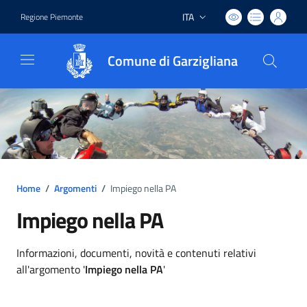
ITA
Regione Piemonte
Lingua attiva:
Comune di Garzigliana
Home
/
Argomenti
/
Impiego nella PA
Impiego nella PA
Dettagli argomento
Informazioni, documenti, novità e contenuti relativi
all'argomento '
Impiego nella PA
'