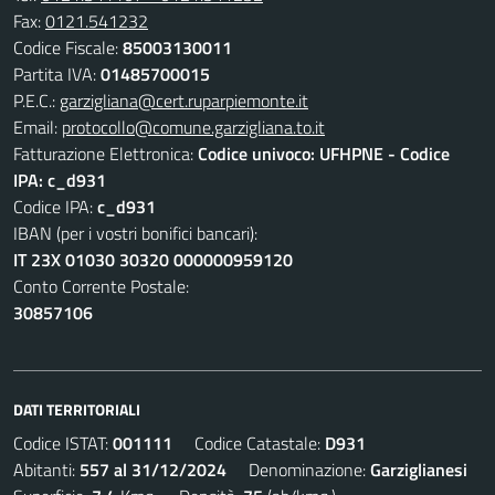
Fax:
0121.541232
Codice Fiscale:
85003130011
Partita IVA:
01485700015
P.E.C.:
garzigliana@cert.ruparpiemonte.it
Email:
protocollo@comune.garzigliana.to.it
Fatturazione Elettronica:
Codice univoco: UFHPNE - Codice
IPA: c_d931
Codice IPA:
c_d931
IBAN (per i vostri bonifici bancari):
IT 23X 01030 30320 000000959120
Conto Corrente Postale:
30857106
DATI TERRITORIALI
Codice ISTAT:
001111
Codice Catastale:
D931
Abitanti:
557 al 31/12/2024
Denominazione:
Garziglianesi