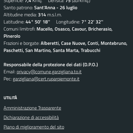
Superficie:
7,4
Kmq. Densità:
75
(ab/kmq.)
Santo patrono:
Sant'Anna - 26 luglio
Altitudine media:
314
m.s.l.m.
Latitudine:
44° 50' 18''
Longitudine:
7° 22' 32''
Comuni limitrofi:
Macello, Osasco, Cavour, Bricherasio,
Pinerolo
Frazioni e borgate:
Alberetti, Case Nuove, Conti, Montebruno,
Paschetti, San Martino, Santa Marta, Trabucchi
Responsabile della protezione dei dati (D.P.O.)
Email:
privacy@comune.garzigliana.to.it
Pec:
garzigliana@cert.ruparpiemonte.it
UTILITÀ
Amministrazione Trasparente
Dichiarazione di accessibilità
Piano di miglioramento del sito