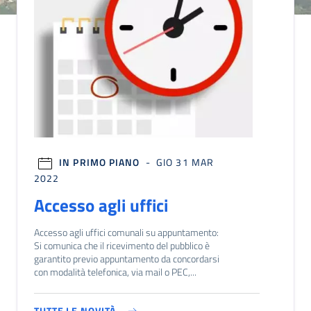
IN PRIMO PIANO
- GIO 31 MAR
2022
20
Accesso agli uffici
Av
te
Accesso agli uffici comunali su appuntamento:
Si comunica che il ricevimento del pubblico è
Si i
garantito previo appuntamento da concordarsi
rest
con modalità telefonica, via mail o PEC,...
agos
scus
TUTTE LE NOVITÀ