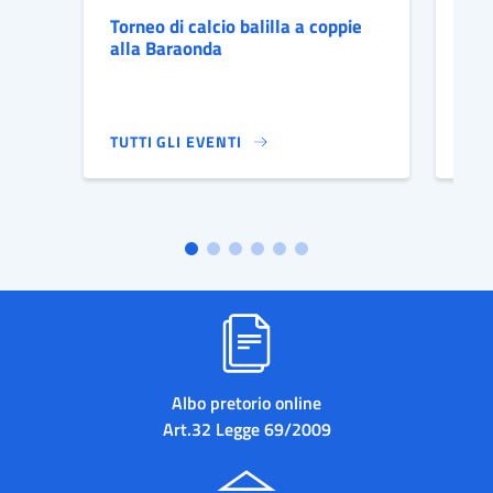
Torneo di calcio balilla a coppie
Fes
alla Baraonda
20
TUTTI GLI EVENTI
TUT
TORNEO DI CALCIO BALILLA A COPPIE ALLA BARA
FES
Albo pretorio online
Art.32 Legge 69/2009