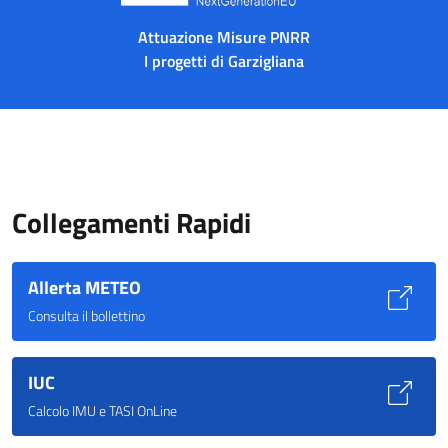
Attuazione Misure PNRR
I progetti di Garzigliana
Collegamenti Rapidi
Allerta METEO
Consulta il bollettino
IUC
Calcolo IMU e TASI OnLine