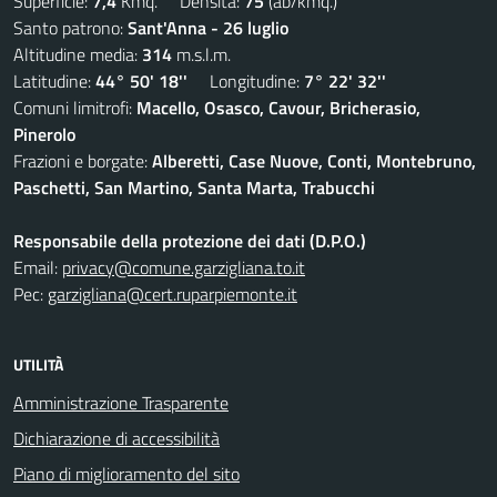
Superficie:
7,4
Kmq. Densità:
75
(ab/kmq.)
Santo patrono:
Sant'Anna - 26 luglio
Altitudine media:
314
m.s.l.m.
Latitudine:
44° 50' 18''
Longitudine:
7° 22' 32''
Comuni limitrofi:
Macello, Osasco, Cavour, Bricherasio,
Pinerolo
Frazioni e borgate:
Alberetti, Case Nuove, Conti, Montebruno,
Paschetti, San Martino, Santa Marta, Trabucchi
Responsabile della protezione dei dati (D.P.O.)
Email:
privacy@comune.garzigliana.to.it
Pec:
garzigliana@cert.ruparpiemonte.it
UTILITÀ
Amministrazione Trasparente
Dichiarazione di accessibilità
Piano di miglioramento del sito