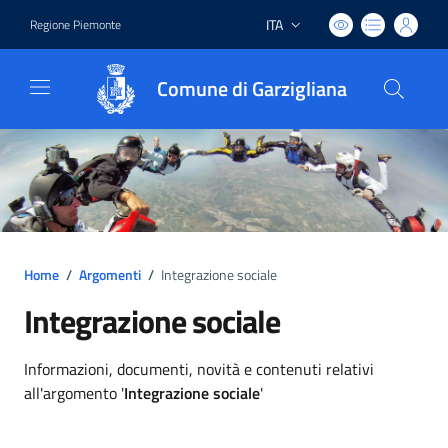
ITA
Regione Piemonte
Lingua attiva:
Comune di Garzigliana
Home
/
Argomenti
/
Integrazione sociale
Integrazione sociale
Dettagli argomento
Informazioni, documenti, novità e contenuti relativi
all'argomento '
Integrazione sociale
'