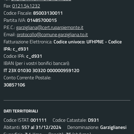
Fax:
0121.541232
Codice Fiscale:
85003130011
Partita IVA:
01485700015
P.E.C.:
garzigliana@cert.ruparpiemonte.it
Email:
protocollo@comune.garzigliana.to.it
Fatturazione Elettronica:
Codice univoco: UFHPNE - Codice
IPA: c_d931
Codice IPA:
c_d931
IBAN (per i vostri bonifici bancari):
IT 23X 01030 30320 000000959120
Conto Corrente Postale:
30857106
DATI TERRITORIALI
Codice ISTAT:
001111
Codice Catastale:
D931
Abitanti:
557 al 31/12/2024
Denominazione:
Garziglianesi