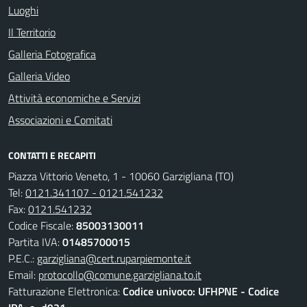
Luoghi
Il Territorio
Galleria Fotografica
Galleria Video
Attività economiche e Servizi
Associazioni e Comitati
CONTATTI E RECAPITI
Piazza Vittorio Veneto, 1 - 10060 Garzigliana (TO)
Tel:
0121.341107 - 0121.541232
Fax:
0121.541232
Codice Fiscale:
85003130011
Partita IVA:
01485700015
P.E.C.:
garzigliana@cert.ruparpiemonte.it
Email:
protocollo@comune.garzigliana.to.it
Fatturazione Elettronica:
Codice univoco: UFHPNE - Codice