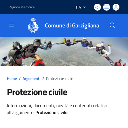
ITA
Regione Piemonte
Lingua attiva:
Comune di Garzigliana
Home
/
Argomenti
/
Protezione civile
Protezione civile
Dettagli argomento
Informazioni, documenti, novità e contenuti relativi
all'argomento '
Protezione civile
'