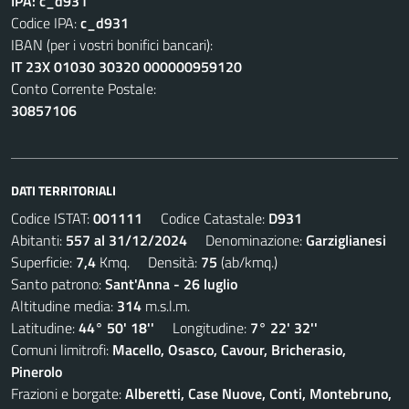
IPA: c_d931
Codice IPA:
c_d931
IBAN (per i vostri bonifici bancari):
IT 23X 01030 30320 000000959120
Conto Corrente Postale:
30857106
DATI TERRITORIALI
Codice ISTAT:
001111
Codice Catastale:
D931
Abitanti:
557 al 31/12/2024
Denominazione:
Garziglianesi
Superficie:
7,4
Kmq. Densità:
75
(ab/kmq.)
Santo patrono:
Sant'Anna - 26 luglio
Altitudine media:
314
m.s.l.m.
Latitudine:
44° 50' 18''
Longitudine:
7° 22' 32''
Comuni limitrofi:
Macello, Osasco, Cavour, Bricherasio,
Pinerolo
Frazioni e borgate:
Alberetti, Case Nuove, Conti, Montebruno,