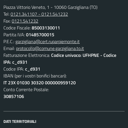
Piazza Vittorio Veneto, 1 - 10060 Garzigliana (TO)
Tel:
0121.341107 - 0121.541232
Fax:
0121.541232
Codice Fiscale:
85003130011
Partita IVA:
01485700015
P.E.C.:
garzigliana@cert.ruparpiemonte.it
Email:
protocollo@comune.garzigliana.to.it
Fatturazione Elettronica:
Codice univoco: UFHPNE - Codice
IPA: c_d931
Codice IPA:
c_d931
IBAN (per i vostri bonifici bancari):
IT 23X 01030 30320 000000959120
Conto Corrente Postale:
30857106
DATI TERRITORIALI