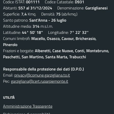
Codice ISTAT:
001111
Codice Catastale:
D931
Abitanti:
557 al 31/12/2024
Denominazione:
Garziglianesi
Superficie:
7,4
Kmq. Densità:
75
(ab/kmq.)
Santo patrono:
Sant'Anna - 26 luglio
Altitudine media:
314
m.s.l.m.
Latitudine:
44° 50' 18''
Longitudine:
7° 22' 32''
Comuni limitrofi:
Macello, Osasco, Cavour, Bricherasio,
Pinerolo
Frazioni e borgate:
Alberetti, Case Nuove, Conti, Montebruno,
Paschetti, San Martino, Santa Marta, Trabucchi
Responsabile della protezione dei dati (D.P.O.)
Email:
privacy@comune.garzigliana.to.it
Pec:
garzigliana@cert.ruparpiemonte.it
UTILITÀ
Amministrazione Trasparente