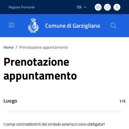
ITA
Regione Piemonte
Lingua attiva:
Comune di Garzigliana
Home
/
Prenotazione appuntamento
Prenotazione
appuntamento
Luogo
1/5
I campi contraddistinti dal simbolo asterisco sono obbligatori