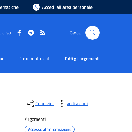
Tematiche
Accedi all'area personale
Facebook
Telegram
RSS
ici su
Cerca
one
Documenti e dati
Tutti gli argomenti
Condividi
Vedi azioni
Argomenti
Accesso all'informazione