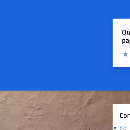
Qu
pa
Valut
Valu
Con