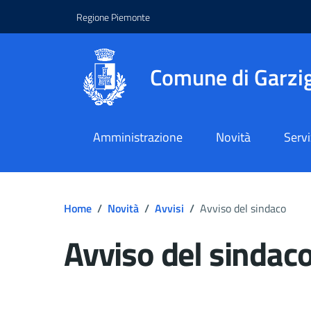
Regione Piemonte
Comune di Garzig
Amministrazione
Novità
Servi
Home
/
Novità
/
Avvisi
/
Avviso del sindaco
Avviso del sindac
Dettagli del docume