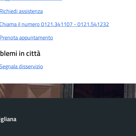
Richiedi assistenza
Chiama il numero 0121.341107 - 0121.541232
Prenota appuntamento
blemi in città
Segnala disservizio
igliana