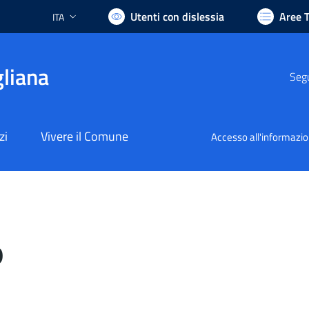
Utenti con dislessia
Aree 
ITA
Lingua attiva:
liana
Segu
zi
Vivere il Comune
Accesso all'informazi
o
nto