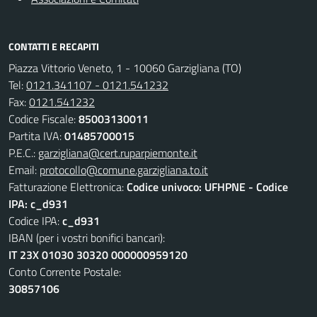
CONTATTI E RECAPITI
Piazza Vittorio Veneto, 1 - 10060 Garzigliana (TO)
Tel:
0121.341107 - 0121.541232
Fax:
0121.541232
Codice Fiscale:
85003130011
Partita IVA:
01485700015
P.E.C.:
garzigliana@cert.ruparpiemonte.it
Email:
protocollo@comune.garzigliana.to.it
Fatturazione Elettronica:
Codice univoco: UFHPNE - Codice
IPA: c_d931
Codice IPA:
c_d931
IBAN (per i vostri bonifici bancari):
IT 23X 01030 30320 000000959120
Conto Corrente Postale:
30857106