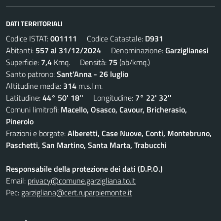
DATI TERRITORIALI
Codice ISTAT:
001111
Codice Catastale:
D931
Abitanti:
557 al 31/12/2024
Denominazione:
Garziglianesi
Superficie:
7,4
Kmq. Densità:
75
(ab/kmq.)
Santo patrono:
Sant'Anna - 26 luglio
Altitudine media:
314
m.s.l.m.
Latitudine:
44° 50' 18''
Longitudine:
7° 22' 32''
Comuni limitrofi:
Macello, Osasco, Cavour, Bricherasio,
Pinerolo
Frazioni e borgate:
Alberetti, Case Nuove, Conti, Montebruno,
Paschetti, San Martino, Santa Marta, Trabucchi
Responsabile della protezione dei dati (D.P.O.)
Email:
privacy@comune.garzigliana.to.it
Pec:
garzigliana@cert.ruparpiemonte.it