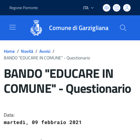
ITA
Regione Piemonte
Lingua attiva:
Comune di Garzigliana
Home
/
Novità
/
Avvisi
/
BANDO "EDUCARE IN COMUNE" - Questionario
BANDO "EDUCARE IN
COMUNE" - Questionario
Dettagli del documento
Data:
martedì, 09 febbraio 2021