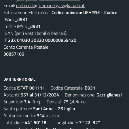
Email:
protocollo@comune.garzigliana.to.it
Fatturazione Elettronica:
Codice univoco: UFHPNE - Codice
IPA: c_d931
Codice IPA:
c_d931
IBAN (per i vostri bonifici bancari):
IT 23X 01030 30320 000000959120
Conto Corrente Postale:
30857106
DATI TERRITORIALI
Codice ISTAT:
001111
Codice Catastale:
D931
Abitanti:
557 al 31/12/2024
Denominazione:
Garziglianesi
Superficie:
7,4
Kmq. Densità:
75
(ab/kmq.)
Santo patrono:
Sant'Anna - 26 luglio
Altitudine media:
314
m.s.l.m.
Latitudine:
44° 50' 18''
Longitudine:
7° 22' 32''