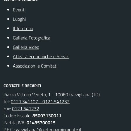
Eventi
Luoghi
Il Territorio
Galleria Fotografica
Galleria Video
Attività economiche e Servizi
Associazioni e Comitati
CONTATTI E RECAPITI
Piazza Vittorio Veneto, 1 - 10060 Garzigliana (TO)
Tel:
0121.341107 - 0121.541232
Fax:
0121.541232
Codice Fiscale:
85003130011
Partita IVA:
01485700015
P.E.C.:
garzigliana@cert.ruparpiemonte.it