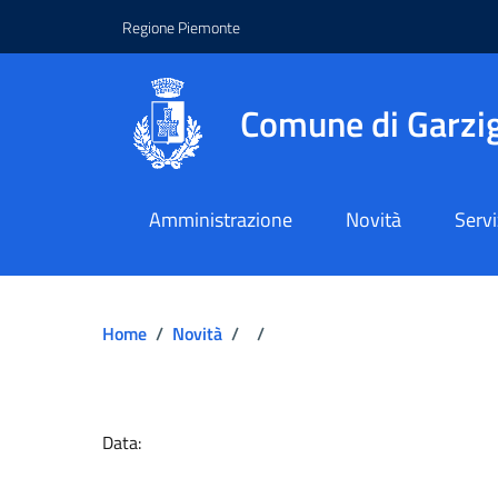
Regione Piemonte
Comune di Garzig
Amministrazione
Novità
Servi
Home
/
Novità
/
/
Dettagli del docume
Data: