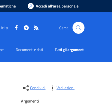
Tematiche
Accedi all'area personale
Facebook
Telegram
RSS
ici su
Cerca
one
Documenti e dati
Tutti gli argomenti
Condividi
Vedi azioni
Argomenti