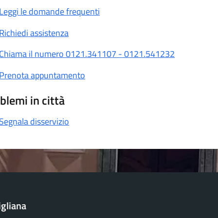
Leggi le domande frequenti
Richiedi assistenza
Chiama il numero 0121.341107 - 0121.541232
Prenota appuntamento
blemi in città
Segnala disservizio
igliana