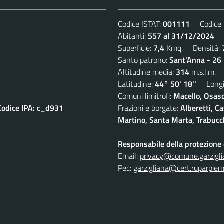
Codice ISTAT:
001111
Codice C
Abitanti:
557 al 31/12/2024
De
Superficie:
7,4
Kmq. Densità:
Santo patrono:
Sant'Anna - 26 
Altitudine media:
314
m.s.l.m.
Latitudine:
44° 50' 18''
Longit
Comuni limitrofi:
Macello, Osasc
Codice IPA: c_d931
Frazioni e borgate:
Alberetti, C
Martino, Santa Marta, Trabucc
Responsabile della protezione d
Email:
privacy@comune.garziglia
Pec:
garzigliana@cert.ruparpiem
I