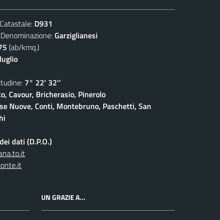
atastale:
D931
nominazione:
Garziglianesi
75
(ab/kmq.)
luglio
udine:
7° 22' 32''
o, Cavour, Bricherasio, Pinerolo
ase Nuove, Conti, Montebruno, Paschetti, San
hi
ei dati (D.P.O.)
na.to.it
onte.it
UN GRAZIE A...