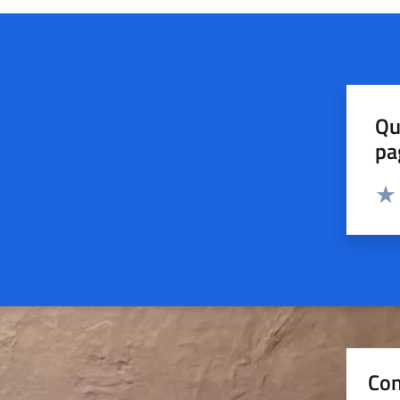
Qu
pa
Valut
Valu
Con