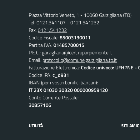
Piazza Vittorio Veneto, 1 - 10060 Garzigliana (TO)
Tel:
0121.341107 - 0121.541232
Fax:
0121.541232
Codice Fiscale:
85003130011
Partita IVA:
01485700015
P.E.C.:
garzigliana@cert.ruparpiemonte.it
Email:
protocollo@comune.garzigliana.to.it
Fatturazione Elettronica:
Codice univoco: UFHPNE - 
Codice IPA:
c_d931
IBAN (per i vostri bonifici bancari):
IT 23X 01030 30320 000000959120
Conto Corrente Postale:
30857106
UTILITÀ
SITI AMIC