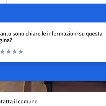
anto sono chiare le informazioni su questa
gina?
a da 1 a 5 stelle la pagina
ta 1 stelle su 5
Valuta 2 stelle su 5
Valuta 3 stelle su 5
Valuta 4 stelle su 5
Valuta 5 stelle su 5
tatta il comune