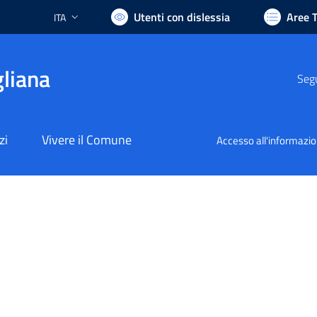
Utenti con dislessia
Aree 
ITA
Lingua attiva:
liana
Segu
zi
Vivere il Comune
Accesso all'informazi
nto