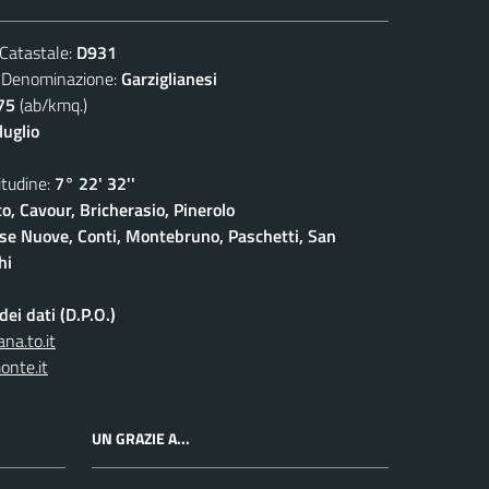
atastale:
D931
nominazione:
Garziglianesi
75
(ab/kmq.)
luglio
udine:
7° 22' 32''
o, Cavour, Bricherasio, Pinerolo
ase Nuove, Conti, Montebruno, Paschetti, San
hi
ei dati (D.P.O.)
na.to.it
onte.it
UN GRAZIE A...