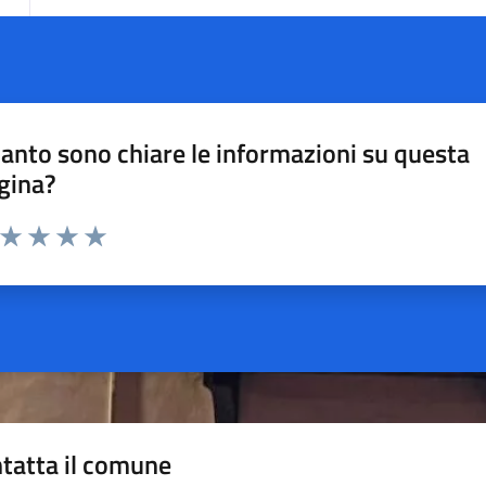
anto sono chiare le informazioni su questa
gina?
a da 1 a 5 stelle la pagina
ta 1 stelle su 5
Valuta 2 stelle su 5
Valuta 3 stelle su 5
Valuta 4 stelle su 5
Valuta 5 stelle su 5
tatta il comune