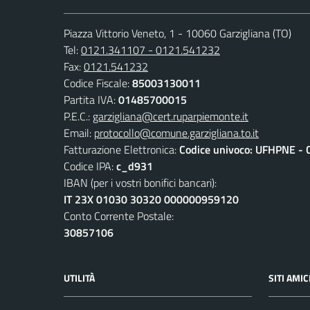
Piazza Vittorio Veneto, 1 - 10060 Garzigliana (TO)
Tel:
0121.341107 - 0121.541232
Fax:
0121.541232
Codice Fiscale:
85003130011
Partita IVA:
01485700015
P.E.C.:
garzigliana@cert.ruparpiemonte.it
Email:
protocollo@comune.garzigliana.to.it
Fatturazione Elettronica:
Codice univoco: UFHPNE - 
Codice IPA:
c_d931
IBAN (per i vostri bonifici bancari):
IT 23X 01030 30320 000000959120
Conto Corrente Postale:
30857106
UTILITÀ
SITI AMIC