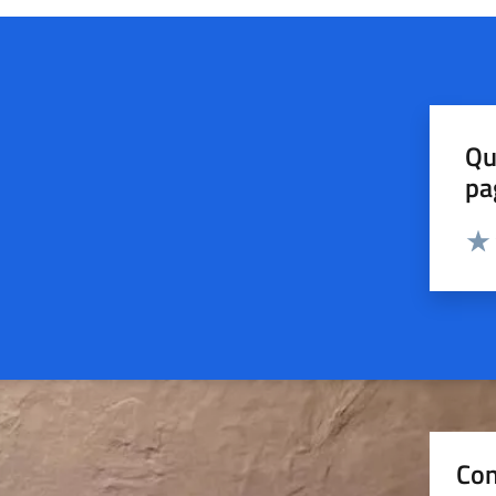
Qu
pa
Valut
Valu
Con