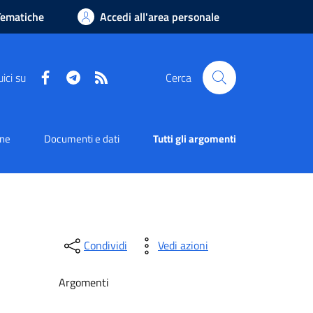
Tematiche
Accedi all'area personale
Facebook
Telegram
RSS
ici su
Cerca
one
Documenti e dati
Tutti gli argomenti
Condividi
Vedi azioni
Argomenti