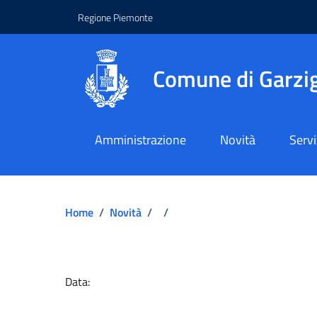
Regione Piemonte
Comune di Garzig
Amministrazione
Novità
Servi
Home
/
Novità
/
/
Dettagli del docume
Data: