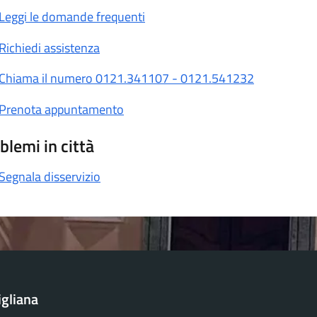
Leggi le domande frequenti
Richiedi assistenza
Chiama il numero 0121.341107 - 0121.541232
Prenota appuntamento
blemi in città
Segnala disservizio
igliana