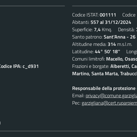
Codice ISTAT:
001111
Codice C
Abitanti:
557 al 31/12/2024
De
Superficie:
7,4
Kmq. Densità:
Santo patrono:
Sant'Anna - 26 
Altitudine media:
314
m.s.l.m.
Latitudine:
44° 50' 18''
Longit
Comuni limitrofi:
Macello, Osasc
Codice IPA: c_d931
Frazioni e borgate:
Alberetti, C
Martino, Santa Marta, Trabucc
Responsabile della protezione d
Email:
privacy@comune.garziglia
Pec:
garzigliana@cert.ruparpiem
I