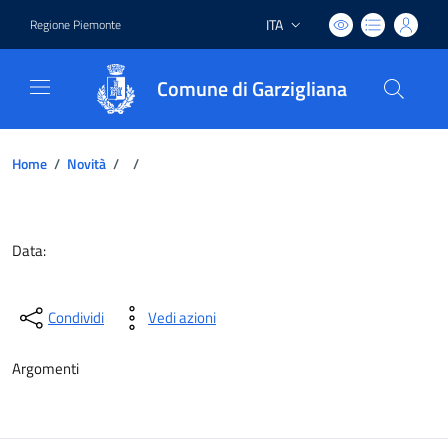
ITA
Regione Piemonte
Lingua attiva:
Comune di Garzigliana
Home
/
Novità
/
/
Dettagli del documento
Data:
Condividi
Vedi azioni
Argomenti