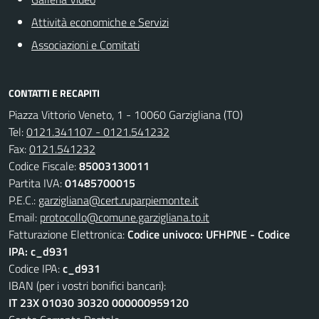
Attività economiche e Servizi
Associazioni e Comitati
CONTATTI E RECAPITI
Piazza Vittorio Veneto, 1 - 10060 Garzigliana (TO)
Tel:
0121.341107 - 0121.541232
Fax:
0121.541232
Codice Fiscale:
85003130011
Partita IVA:
01485700015
P.E.C.:
garzigliana@cert.ruparpiemonte.it
Email:
protocollo@comune.garzigliana.to.it
Fatturazione Elettronica:
Codice univoco: UFHPNE - Codice
IPA: c_d931
Codice IPA:
c_d931
IBAN (per i vostri bonifici bancari):
IT 23X 01030 30320 000000959120