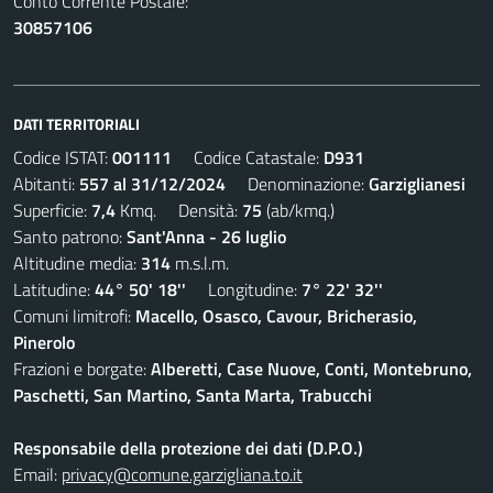
Conto Corrente Postale:
30857106
DATI TERRITORIALI
Codice ISTAT:
001111
Codice Catastale:
D931
Abitanti:
557 al 31/12/2024
Denominazione:
Garziglianesi
Superficie:
7,4
Kmq. Densità:
75
(ab/kmq.)
Santo patrono:
Sant'Anna - 26 luglio
Altitudine media:
314
m.s.l.m.
Latitudine:
44° 50' 18''
Longitudine:
7° 22' 32''
Comuni limitrofi:
Macello, Osasco, Cavour, Bricherasio,
Pinerolo
Frazioni e borgate:
Alberetti, Case Nuove, Conti, Montebruno,
Paschetti, San Martino, Santa Marta, Trabucchi
Responsabile della protezione dei dati (D.P.O.)
Email:
privacy@comune.garzigliana.to.it