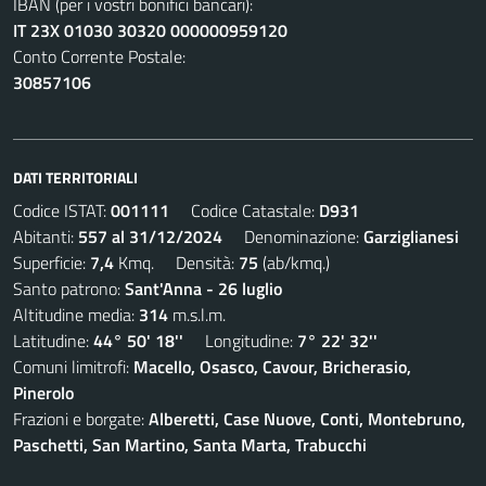
IBAN (per i vostri bonifici bancari):
IT 23X 01030 30320 000000959120
Conto Corrente Postale:
30857106
DATI TERRITORIALI
Codice ISTAT:
001111
Codice Catastale:
D931
Abitanti:
557 al 31/12/2024
Denominazione:
Garziglianesi
Superficie:
7,4
Kmq. Densità:
75
(ab/kmq.)
Santo patrono:
Sant'Anna - 26 luglio
Altitudine media:
314
m.s.l.m.
Latitudine:
44° 50' 18''
Longitudine:
7° 22' 32''
Comuni limitrofi:
Macello, Osasco, Cavour, Bricherasio,
Pinerolo
Frazioni e borgate:
Alberetti, Case Nuove, Conti, Montebruno,
Paschetti, San Martino, Santa Marta, Trabucchi