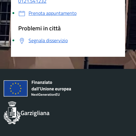
0121.541232
Prenota appuntamento
Problemi in città
Segnala disservizio
Garzigliana