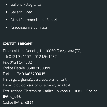
Galleria Fotografica
Galleria Video
Attività economiche e Servizi
Associazioni e Comitati
CONTATTI E RECAPITI
Piazza Vittorio Veneto, 1 - 10060 Garzigliana (TO)
Tel:
0121.341107 - 0121.541232
Fax:
0121.541232
Codice Fiscale:
85003130011
Partita IVA:
01485700015
P.E.C.:
garzigliana@cert.ruparpiemonte.it
Email:
protocollo@comune.garzigliana.to.it
Fatturazione Elettronica:
Codice univoco: UFHPNE - Codice
IPA: c_d931
Codice IPA:
c_d931