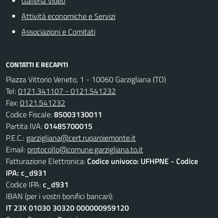
Galleria Video
Attività economiche e Servizi
Associazioni e Comitati
CONTATTI E RECAPITI
Piazza Vittorio Veneto, 1 - 10060 Garzigliana (TO)
Tel:
0121.341107 - 0121.541232
Fax:
0121.541232
Codice Fiscale:
85003130011
Partita IVA:
01485700015
P.E.C.:
garzigliana@cert.ruparpiemonte.it
Email:
protocollo@comune.garzigliana.to.it
Fatturazione Elettronica:
Codice univoco: UFHPNE - Codice
IPA: c_d931
Codice IPA:
c_d931
IBAN (per i vostri bonifici bancari):
IT 23X 01030 30320 000000959120