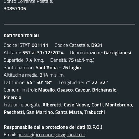
Conto Corrente Postale:
30857106
DATI TERRITORIALI
Codice ISTAT:
001111
Codice Catastale:
D931
Abitanti:
557 al 31/12/2024
Denominazione:
Garziglianesi
Superficie:
7,4
Kmq. Densità:
75
(ab/kmq.)
Santo patrono:
Sant'Anna - 26 luglio
Altitudine media:
314
m.s.l.m.
Latitudine:
44° 50' 18''
Longitudine:
7° 22' 32''
Comuni limitrofi:
Macello, Osasco, Cavour, Bricherasio,
Pinerolo
Frazioni e borgate:
Alberetti, Case Nuove, Conti, Montebruno,
Paschetti, San Martino, Santa Marta, Trabucchi
Responsabile della protezione dei dati (D.P.O.)
Email:
privacy@comune.garzigliana.to.it