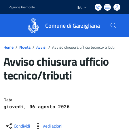
ITA
Regione Piemonte
Lingua attiva:
Comune di Garzigliana
Home
/
Novità
/
Avvisi
/
Avviso chiusura ufficio tecnico/tributi
Avviso chiusura ufficio
tecnico/tributi
Dettagli del documento
Data:
giovedì, 06 agosto 2026
Condividi
Vedi azioni