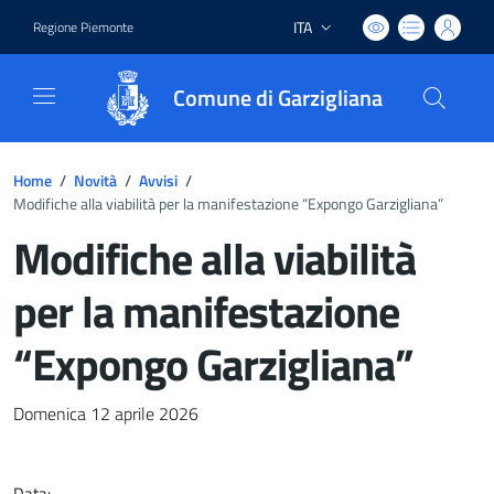
ITA
Regione Piemonte
Lingua attiva:
Comune di Garzigliana
Home
/
Novità
/
Avvisi
/
Modifiche alla viabilità per la manifestazione “Expongo Garzigliana”
Modifiche alla viabilità
per la manifestazione
“Expongo Garzigliana”
Dettagli del documento
Domenica 12 aprile 2026
Data: