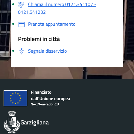
Chiama il numero 0121.341107 -
0121.541232
Prenota appuntamento
Problemi in città
Segnala disservizio
Garzigliana