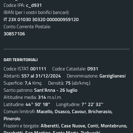
Codice IPA:
c_d931
IBAN (per i vostri bonifici bancari):
IT 23X 01030 30320 000000959120
Conto Corrente Postale:
30857106
DATI TERRITORIALI
Codice ISTAT:
001111
Codice Catastale:
D931
Abitanti:
557 al 31/12/2024
Denominazione:
Garziglianesi
Superficie:
7,4
Kmq. Densità:
75
(ab/kmq.)
Santo patrono:
Sant'Anna - 26 luglio
Altitudine media:
314
m.s.l.m.
Latitudine:
44° 50' 18''
Longitudine:
7° 22' 32''
Comuni limitrofi:
Macello, Osasco, Cavour, Bricherasio,
Pinerolo
Frazioni e borgate:
Alberetti, Case Nuove, Conti, Montebruno,
Paschetti, San Martino, Santa Marta, Trabucchi