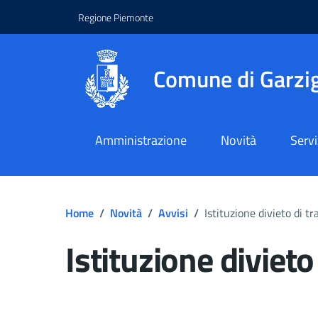
Regione Piemonte
Comune di Garzig
Amministrazione
Novità
Servi
Home
/
Novità
/
Avvisi
/
Istituzione divieto di tr
Istituzione divieto
Dettagli del docume