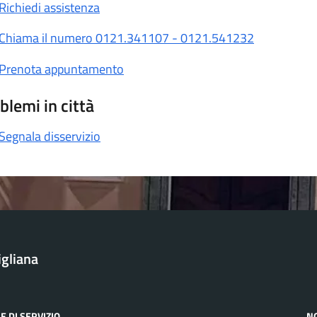
Richiedi assistenza
Chiama il numero 0121.341107 - 0121.541232
Prenota appuntamento
blemi in città
Segnala disservizio
igliana
E DI SERVIZIO
N