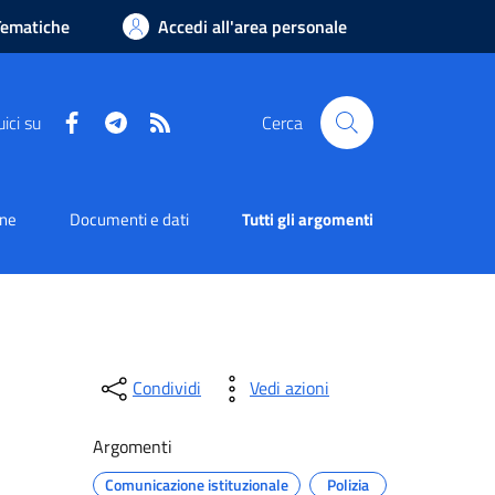
Tematiche
Accedi all'area personale
Facebook
Telegram
RSS
ici su
Cerca
one
Documenti e dati
Tutti gli argomenti
Condividi
Vedi azioni
Argomenti
Comunicazione istituzionale
Polizia