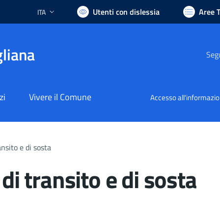
Utenti con dislessia
Aree 
ITA
Lingua attiva:
liana
Segu
zi
Vivere il Comune
Accesso all'informazi
ansito e di sosta
 di transito e di sosta
nto