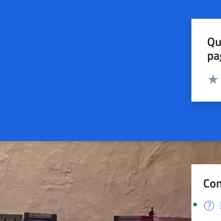
Qu
pa
Valut
Valu
Con