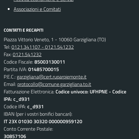
Associazioni e Comitati
CONTATTI E RECAPITI
Piazza Vittorio Veneto, 1 - 10060 Garzigliana (TO)
Tel:
0121.341107 - 0121.541232
Fax:
0121.541232
Codice Fiscale:
85003130011
Partita IVA:
01485700015
P.E.C.:
garzigliana@cert.ruparpiemonte.it
Email:
protocollo@comune.garzigliana.to.it
Fatturazione Elettronica:
Codice univoco: UFHPNE - Codice
IPA: c_d931
Codice IPA:
c_d931
IBAN (per i vostri bonifici bancari):
IT 23X 01030 30320 000000959120
Conto Corrente Postale:
30857106