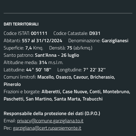
DATI TERRITORIALI
Codice ISTAT:
001111
Codice Catastale:
D931
Abitanti:
557 al 31/12/2024
Denominazione:
Garziglianesi
Superficie:
7,4
Kmq. Densità:
75
(ab/kmq.)
Santo patrono:
Sant'Anna - 26 luglio
Altitudine media:
314
m.s.l.m.
Latitudine:
44° 50' 18''
Longitudine:
7° 22' 32''
Comuni limitrofi:
Macello, Osasco, Cavour, Bricherasio,
Pinerolo
Frazioni e borgate:
Alberetti, Case Nuove, Conti, Montebruno,
Paschetti, San Martino, Santa Marta, Trabucchi
Responsabile della protezione dei dati (D.P.O.)
Email:
privacy@comune.garzigliana.to.it
Pec:
garzigliana@cert.ruparpiemonte.it