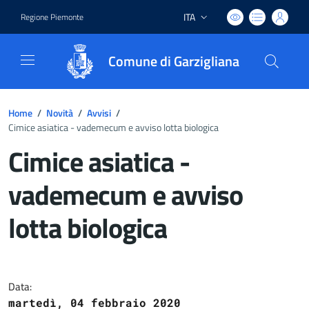
ITA
Regione Piemonte
Lingua attiva:
Comune di Garzigliana
Home
/
Novità
/
Avvisi
/
Cimice asiatica - vademecum e avviso lotta biologica
Cimice asiatica -
vademecum e avviso
lotta biologica
Dettagli del documento
Data:
martedì, 04 febbraio 2020