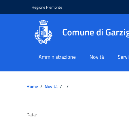
Regione Piemonte
Comune di Garzig
Amministrazione
Novità
Servi
Home
/
Novità
/
/
Dettagli del docume
Data: