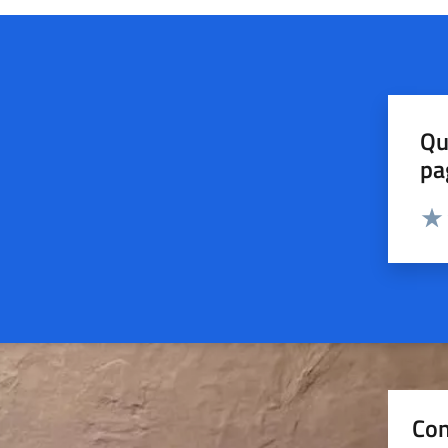
Qu
pa
Valut
Valu
Con