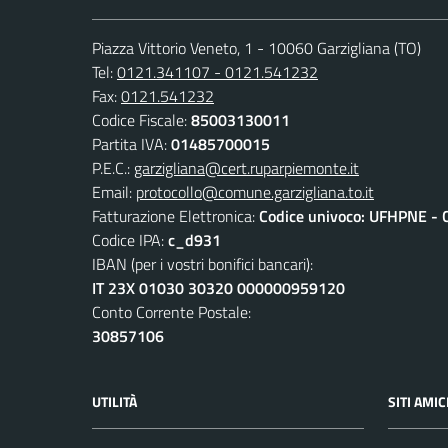
Piazza Vittorio Veneto, 1 - 10060 Garzigliana (TO)
Tel:
0121.341107 - 0121.541232
Fax:
0121.541232
Codice Fiscale:
85003130011
Partita IVA:
01485700015
P.E.C.:
garzigliana@cert.ruparpiemonte.it
Email:
protocollo@comune.garzigliana.to.it
Fatturazione Elettronica:
Codice univoco: UFHPNE - 
Codice IPA:
c_d931
IBAN (per i vostri bonifici bancari):
IT 23X 01030 30320 000000959120
Conto Corrente Postale:
30857106
UTILITÀ
SITI AMIC