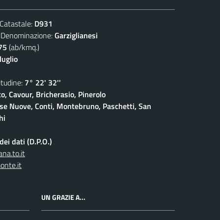
atastale:
D931
nominazione:
Garziglianesi
75
(ab/kmq.)
luglio
udine:
7° 22' 32''
o, Cavour, Bricherasio, Pinerolo
ase Nuove, Conti, Montebruno, Paschetti, San
hi
ei dati (D.P.O.)
na.to.it
onte.it
UN GRAZIE A...