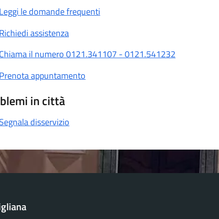
Leggi le domande frequenti
Richiedi assistenza
Chiama il numero 0121.341107 - 0121.541232
Prenota appuntamento
blemi in città
Segnala disservizio
igliana