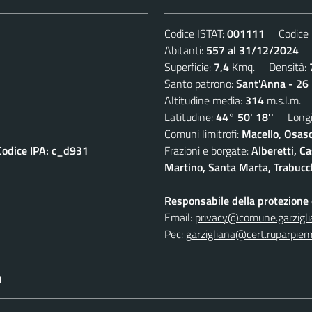
Codice ISTAT:
001111
Codice C
Abitanti:
557 al 31/12/2024
De
Superficie:
7,4
Kmq. Densità:
Santo patrono:
Sant'Anna - 26 
Altitudine media:
314
m.s.l.m.
Latitudine:
44° 50' 18''
Longit
Comuni limitrofi:
Macello, Osasc
Codice IPA: c_d931
Frazioni e borgate:
Alberetti, C
Martino, Santa Marta, Trabucc
Responsabile della protezione d
Email:
privacy@comune.garziglia
Pec:
garzigliana@cert.ruparpiem
I