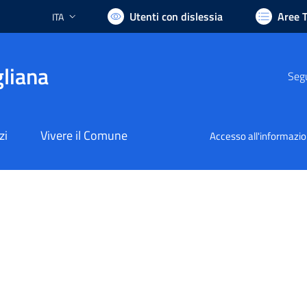
Utenti con dislessia
Aree 
ITA
Lingua attiva:
liana
Segu
zi
Vivere il Comune
Accesso all'informazi
nto