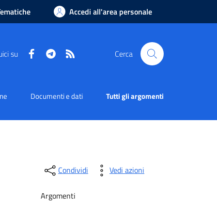
Tematiche
Accedi all'area personale
Facebook
Telegram
RSS
ici su
Cerca
one
Documenti e dati
Tutti gli argomenti
Condividi
Vedi azioni
Argomenti