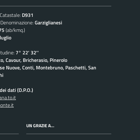
atastale:
D931
nominazione:
Garziglianesi
75
(ab/kmq.)
luglio
udine:
7° 22' 32''
o, Cavour, Bricherasio, Pinerolo
ase Nuove, Conti, Montebruno, Paschetti, San
hi
ei dati (D.P.O.)
na.to.it
onte.it
UN GRAZIE A...