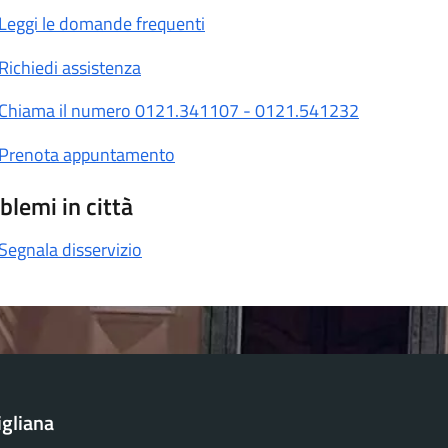
Leggi le domande frequenti
Richiedi assistenza
Chiama il numero 0121.341107 - 0121.541232
Prenota appuntamento
blemi in città
Segnala disservizio
igliana