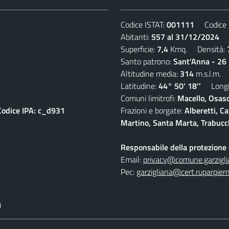
Codice ISTAT:
001111
Codice C
Abitanti:
557 al 31/12/2024
De
Superficie:
7,4
Kmq. Densità:
Santo patrono:
Sant'Anna - 26 
Altitudine media:
314
m.s.l.m.
Latitudine:
44° 50' 18''
Longit
Comuni limitrofi:
Macello, Osasc
Codice IPA: c_d931
Frazioni e borgate:
Alberetti, C
Martino, Santa Marta, Trabucc
Responsabile della protezione d
Email:
privacy@comune.garziglia
Pec:
garzigliana@cert.ruparpiem
I