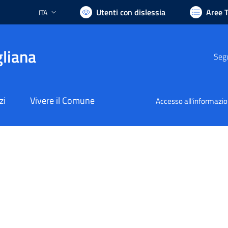
Utenti con dislessia
Aree 
ITA
Lingua attiva:
liana
Segu
zi
Vivere il Comune
Accesso all'informazi
nto