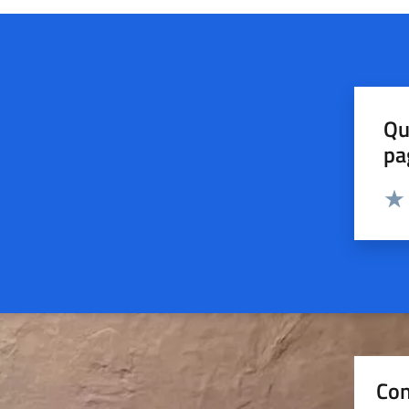
Qu
pa
Valut
Valu
Con