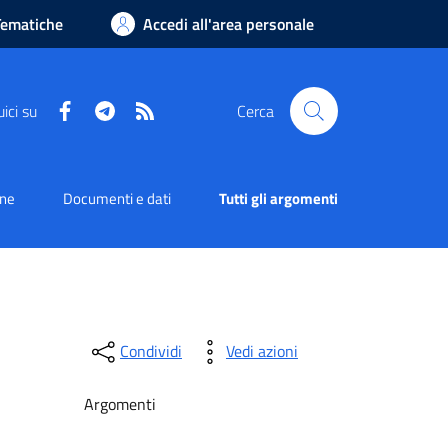
Tematiche
Accedi all'area personale
Facebook
Telegram
RSS
ici su
Cerca
one
Documenti e dati
Tutti gli argomenti
Condividi
Vedi azioni
Argomenti