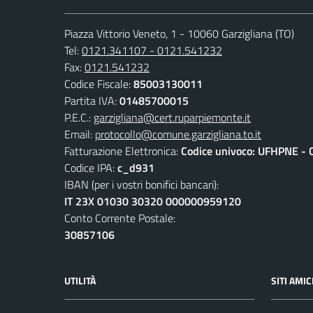
Piazza Vittorio Veneto, 1 - 10060 Garzigliana (TO)
Tel:
0121.341107 - 0121.541232
Fax:
0121.541232
Codice Fiscale:
85003130011
Partita IVA:
01485700015
P.E.C.:
garzigliana@cert.ruparpiemonte.it
Email:
protocollo@comune.garzigliana.to.it
Fatturazione Elettronica:
Codice univoco: UFHPNE - 
Codice IPA:
c_d931
IBAN (per i vostri bonifici bancari):
IT 23X 01030 30320 000000959120
Conto Corrente Postale:
30857106
UTILITÀ
SITI AMIC