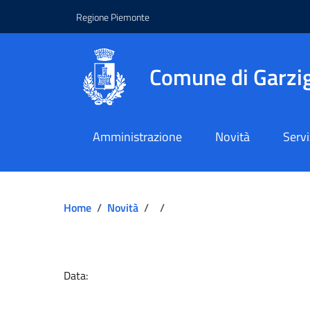
Regione Piemonte
Comune di Garzig
Amministrazione
Novità
Servi
Home
/
Novità
/
/
Dettagli del docume
Data: