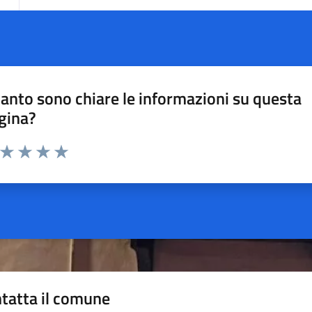
anto sono chiare le informazioni su questa
gina?
a da 1 a 5 stelle la pagina
ta 1 stelle su 5
Valuta 2 stelle su 5
Valuta 3 stelle su 5
Valuta 4 stelle su 5
Valuta 5 stelle su 5
tatta il comune