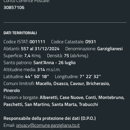
Conto Corrente Postale:
30857106
DATI TERRITORIALI
Codice ISTAT:
001111
Codice Catastale:
D931
Abitanti:
557 al 31/12/2024
Denominazione:
Garziglianesi
Superficie:
7,4
Kmq. Densità:
75
(ab/kmq.)
Santo patrono:
Sant'Anna - 26 luglio
Altitudine media:
314
m.s.l.m.
Latitudine:
44° 50' 18''
Longitudine:
7° 22' 32''
Comuni limitrofi:
Macello, Osasco, Cavour, Bricherasio,
Pinerolo
Frazioni e borgate:
Alberetti, Case Nuove, Conti, Montebruno,
Paschetti, San Martino, Santa Marta, Trabucchi
Responsabile della protezione dei dati (D.P.O.)
Email:
privacy@comune.garzigliana.to.it