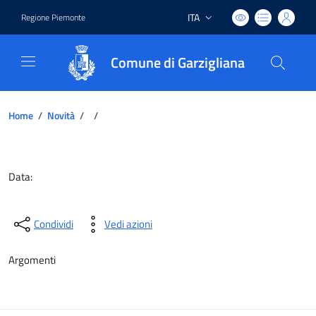
ITA
Regione Piemonte
Lingua attiva:
Comune di Garzigliana
Home
/
Novità
/
/
Dettagli del documento
Data:
Condividi
Vedi azioni
Argomenti