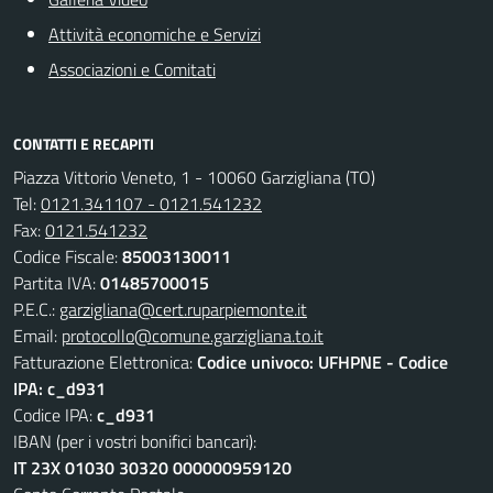
Attività economiche e Servizi
Associazioni e Comitati
CONTATTI E RECAPITI
Piazza Vittorio Veneto, 1 - 10060 Garzigliana (TO)
Tel:
0121.341107 - 0121.541232
Fax:
0121.541232
Codice Fiscale:
85003130011
Partita IVA:
01485700015
P.E.C.:
garzigliana@cert.ruparpiemonte.it
Email:
protocollo@comune.garzigliana.to.it
Fatturazione Elettronica:
Codice univoco: UFHPNE - Codice
IPA: c_d931
Codice IPA:
c_d931
IBAN (per i vostri bonifici bancari):
IT 23X 01030 30320 000000959120