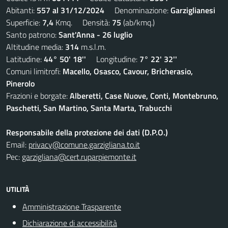
Abitanti:
557 al 31/12/2024
Denominazione:
Garziglianesi
Superficie:
7,4
Kmq. Densità:
75
(ab/kmq.)
Santo patrono:
Sant'Anna - 26 luglio
Altitudine media:
314
m.s.l.m.
Latitudine:
44° 50' 18''
Longitudine:
7° 22' 32''
Comuni limitrofi:
Macello, Osasco, Cavour, Bricherasio,
Pinerolo
Frazioni e borgate:
Alberetti, Case Nuove, Conti, Montebruno,
Paschetti, San Martino, Santa Marta, Trabucchi
Responsabile della protezione dei dati (D.P.O.)
Email:
privacy@comune.garzigliana.to.it
Pec:
garzigliana@cert.ruparpiemonte.it
UTILITÀ
Amministrazione Trasparente
Dichiarazione di accessibilità