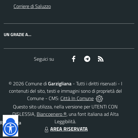
Corriere di Saluzzo
UN GRAZIE A...
Facebook
Telegram
RSS
Seguici su
©
2026
Comune di
Garzigliana
- Tutti i diritti riservati - I
contenuti del sito, testi e immagini sono di proprietà del
Comune - CMS:
Città In Comune
Questo sito utilizza, nella versione per UTENTI CON
DISLESSIA,
Biancoenero ®
, una font italiana ad Alta
Leggibilità.
Reimposta
AREA RISERVATA
tutto