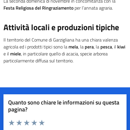
La seconda domenica di novembre in concomitanza con la
Festa Religiosa del Ringraziamento
per l’annata agraria.
Attività locali e produzioni tipiche
Il territorio del Comune di Garzigliana ha una chiara valenza
agricola ed i prodotti tipici sono la
mela
, la
pera
, la
pesca
, il
kiwi
e il
miele
, in particolare quello di acacia, specie arborea
particolarmente diffusa sul territorio.
Quanto sono chiare le informazioni su questa
pagina?
Valuta da 1 a 5 stelle la pagina
Valuta 1 stelle su 5
Valuta 2 stelle su 5
Valuta 3 stelle su 5
Valuta 4 stelle su 5
Valuta 5 stelle su 5