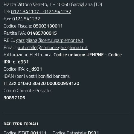
Piazza Vittorio Veneto, 1 - 10060 Garzigliana (TO)
Tel:
0121.341107 - 0121.541232
Fax:
0121.541232
Codice Fiscale:
85003130011
Partita IVA:
01485700015
P.E.C.:
garzigliana@cert.ruparpiemonte.it
Email:
protocollo@comune.garzigliana.to.it
Fatturazione Elettronica:
Codice univoco: UFHPNE - Codice
IPA: c_d931
Codice IPA:
c_d931
IBAN (per i vostri bonifici bancari):
IT 23X 01030 30320 000000959120
Conto Corrente Postale:
30857106
DATI TERRITORIALI
Codice ISTAT:
001111
Codice Catastale:
D931