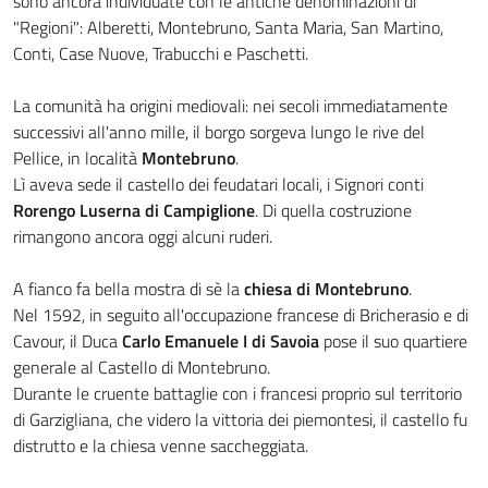
sono ancora individuate con le antiche denominazioni di
"Regioni": Alberetti, Montebruno, Santa Maria, San Martino,
Conti, Case Nuove, Trabucchi e Paschetti.
La comunità ha origini mediovali: nei secoli immediatamente
successivi all'anno mille, il borgo sorgeva lungo le rive del
Pellice, in località
Montebruno
.
Lì aveva sede il castello dei feudatari locali, i Signori conti
Rorengo Luserna di Campiglione
. Di quella costruzione
rimangono ancora oggi alcuni ruderi.
A fianco fa bella mostra di sè la
chiesa di Montebruno
.
Nel 1592, in seguito all'occupazione francese di Bricherasio e di
Cavour, il Duca
Carlo Emanuele I di Savoia
pose il suo quartiere
generale al Castello di Montebruno.
Durante le cruente battaglie con i francesi proprio sul territorio
di Garzigliana, che videro la vittoria dei piemontesi, il castello fu
distrutto e la chiesa venne saccheggiata.