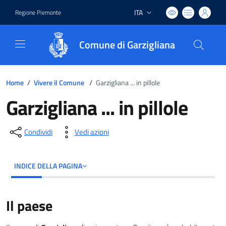
ITA
Regione Piemonte
Lingua attiva:
Comune di Garzigliana
Home
/
Vivere il Comune
/
Garzigliana ... in pillole
Garzigliana ... in pillole
Condividi
Vedi azioni
INDICE DELLA PAGINA
Il paese