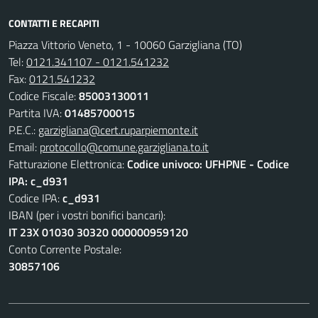
CONTATTI E RECAPITI
Piazza Vittorio Veneto, 1 - 10060 Garzigliana (TO)
Tel:
0121.341107 - 0121.541232
Fax:
0121.541232
Codice Fiscale:
85003130011
Partita IVA:
01485700015
P.E.C.:
garzigliana@cert.ruparpiemonte.it
Email:
protocollo@comune.garzigliana.to.it
Fatturazione Elettronica:
Codice univoco: UFHPNE - Codice
IPA: c_d931
Codice IPA:
c_d931
IBAN (per i vostri bonifici bancari):
IT 23X 01030 30320 000000959120
Conto Corrente Postale:
30857106