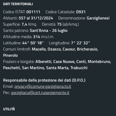
DATI TERRITORIALI
Codice ISTAT:
001111
Codice Catastale:
D931
Abitanti:
557 al 31/12/2024
Denominazione:
Garziglianesi
Superficie:
7,4
Kmq. Densità:
75
(ab/kmq.)
Santo patrono:
Sant'Anna - 26 luglio
Altitudine media:
314
m.s.l.m.
Latitudine:
44° 50' 18''
Longitudine:
7° 22' 32''
Comuni limitrofi:
Macello, Osasco, Cavour, Bricherasio,
Pinerolo
Frazioni e borgate:
Alberetti, Case Nuove, Conti, Montebruno,
Paschetti, San Martino, Santa Marta, Trabucchi
Responsabile della protezione dei dati (D.P.O.)
Email:
privacy@comune.garzigliana.to.it
Pec:
garzigliana@cert.ruparpiemonte.it
UTILITÀ