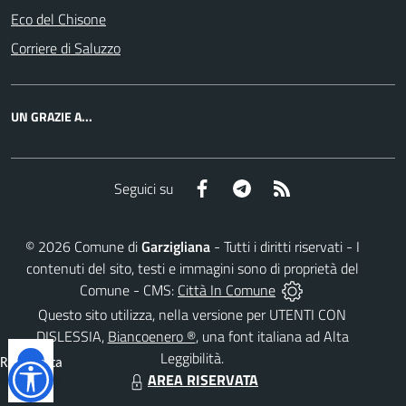
Eco del Chisone
Corriere di Saluzzo
UN GRAZIE A...
Facebook
Telegram
RSS
Seguici su
©
2026
Comune di
Garzigliana
- Tutti i diritti riservati - I
contenuti del sito, testi e immagini sono di proprietà del
Comune - CMS:
Città In Comune
Questo sito utilizza, nella versione per UTENTI CON
DISLESSIA,
Biancoenero ®
, una font italiana ad Alta
Leggibilità.
Reimposta
AREA RISERVATA
tutto