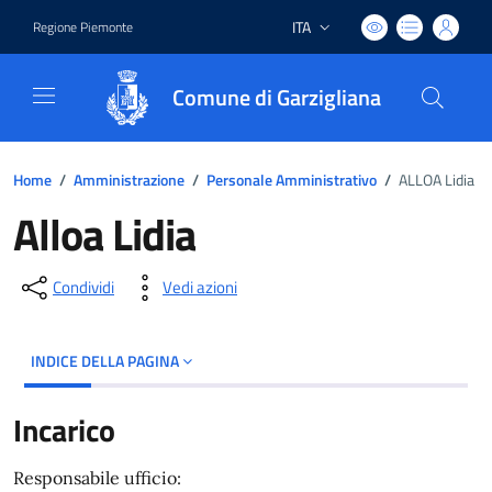
ITA
Regione Piemonte
Lingua attiva:
Comune di Garzigliana
Home
/
Amministrazione
/
Personale Amministrativo
/
ALLOA Lidia
Alloa Lidia
Condividi
Vedi azioni
INDICE DELLA PAGINA
Incarico
Responsabile ufficio: