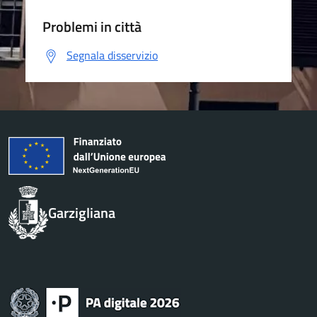
Problemi in città
Segnala disservizio
Garzigliana