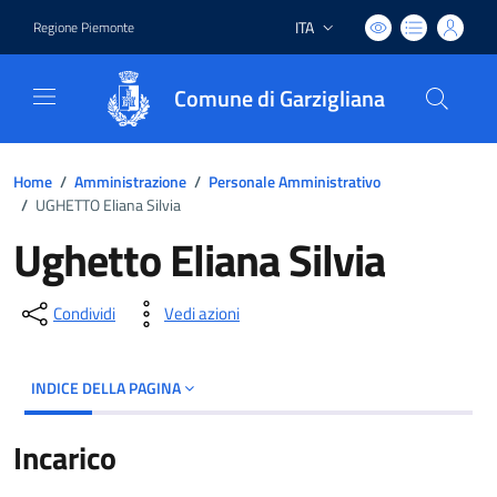
ITA
Regione Piemonte
Lingua attiva:
Comune di Garzigliana
Home
/
Amministrazione
/
Personale Amministrativo
/
UGHETTO Eliana Silvia
Ughetto Eliana Silvia
Condividi
Vedi azioni
INDICE DELLA PAGINA
Incarico