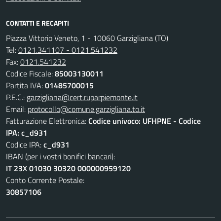
CONTATTI E RECAPITI
Piazza Vittorio Veneto, 1 - 10060 Garzigliana (TO)
Tel:
0121.341107 - 0121.541232
Fax:
0121.541232
Codice Fiscale:
85003130011
Partita IVA:
01485700015
P.E.C.:
garzigliana@cert.ruparpiemonte.it
Email:
protocollo@comune.garzigliana.to.it
Fatturazione Elettronica:
Codice univoco: UFHPNE - Codice
IPA: c_d931
Codice IPA:
c_d931
IBAN (per i vostri bonifici bancari):
IT 23X 01030 30320 000000959120
Conto Corrente Postale:
30857106