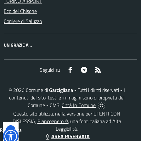
TORINO AIRPORT
Eco del Chisone
Corriere di Saluzzo
UN GRAZIE A...
Facebook
Telegram
RSS
Seguici su
©
2026
Comune di
Garzigliana
- Tutti i diritti riservati - I
contenuti del sito, testi e immagini sono di proprietà del
Comune - CMS:
Città In Comune
Questo sito utilizza, nella versione per UTENTI CON
DISLESSIA,
Biancoenero ®
, una font italiana ad Alta
Leggibilità.
Reimposta
AREA RISERVATA
tutto