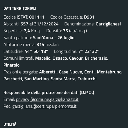
DATI TERRITORIALI
Codice ISTAT:
001111
Codice Catastale:
D931
Abitanti:
557 al 31/12/2024
Denominazione:
Garziglianesi
Superficie:
7,4
Kmq. Densità:
75
(ab/kmq.)
Santo patrono:
Sant'Anna - 26 luglio
Altitudine media:
314
m.s.l.m.
Latitudine:
44° 50' 18''
Longitudine:
7° 22' 32''
Comuni limitrofi:
Macello, Osasco, Cavour, Bricherasio,
Pinerolo
Frazioni e borgate:
Alberetti, Case Nuove, Conti, Montebruno,
Paschetti, San Martino, Santa Marta, Trabucchi
Responsabile della protezione dei dati (D.P.O.)
Email:
privacy@comune.garzigliana.to.it
Pec:
garzigliana@cert.ruparpiemonte.it
UTILITÀ