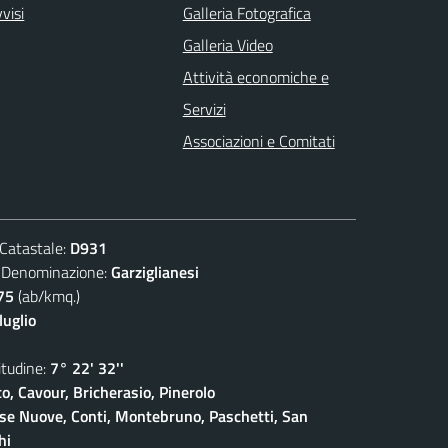
visi
Galleria Fotografica
Galleria Video
Attività economiche e
Servizi
Associazioni e Comitati
atastale:
D931
nominazione:
Garziglianesi
75
(ab/kmq.)
luglio
udine:
7° 22' 32''
o, Cavour, Bricherasio, Pinerolo
ase Nuove, Conti, Montebruno, Paschetti, San
hi