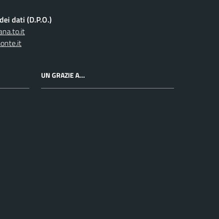
ei dati (D.P.O.)
na.to.it
onte.it
UN GRAZIE A...