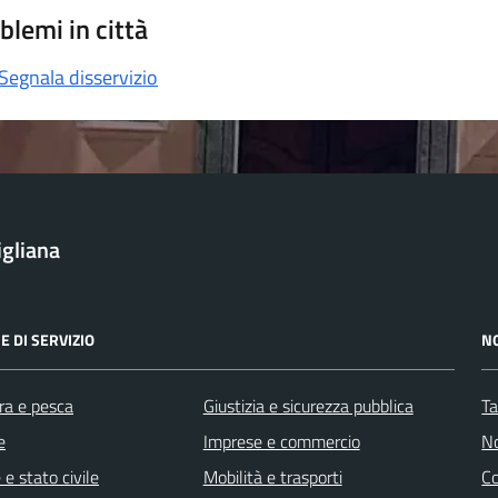
blemi in città
Segnala disservizio
igliana
E DI SERVIZIO
N
ra e pesca
Giustizia e sicurezza pubblica
Ta
e
Imprese e commercio
No
e stato civile
Mobilità e trasporti
C