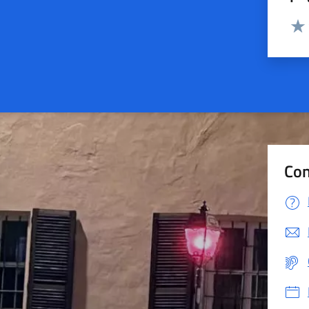
Valut
Valu
Con