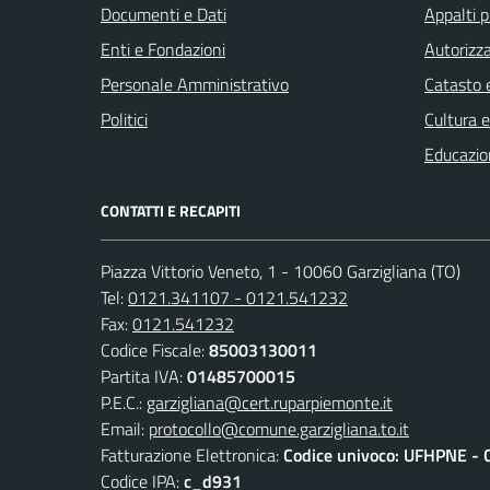
Documenti e Dati
Appalti p
Enti e Fondazioni
Autorizza
Personale Amministrativo
Catasto e
Politici
Cultura 
Educazio
CONTATTI E RECAPITI
Piazza Vittorio Veneto, 1 - 10060 Garzigliana (TO)
Tel:
0121.341107 - 0121.541232
Fax:
0121.541232
Codice Fiscale:
85003130011
Partita IVA:
01485700015
P.E.C.:
garzigliana@cert.ruparpiemonte.it
Email:
protocollo@comune.garzigliana.to.it
Fatturazione Elettronica:
Codice univoco: UFHPNE - 
Codice IPA:
c_d931