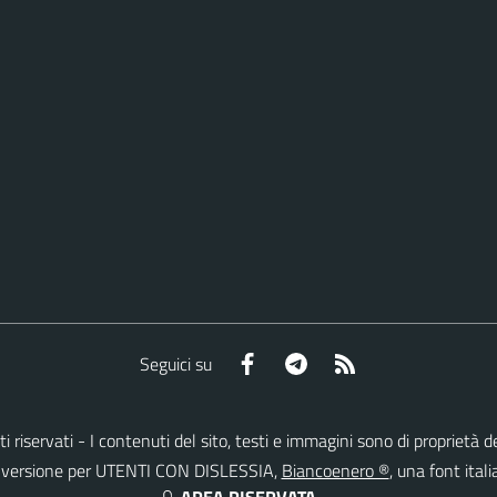
Facebook
Telegram
RSS
Seguici su
ritti riservati - I contenuti del sito, testi e immagini sono di proprie
lla versione per UTENTI CON DISLESSIA,
Biancoenero ®
, una font itali