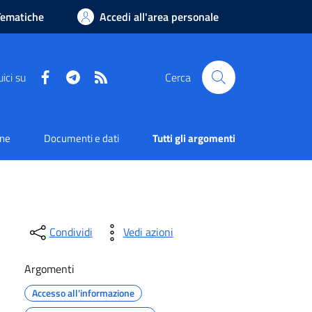
Tematiche
Accedi all'area personale
Facebook
Telegram
RSS
ici su
Cerca
one
Documenti e dati
Tutti gli argomenti
Condividi
Vedi azioni
Argomenti
Accesso all'informazione