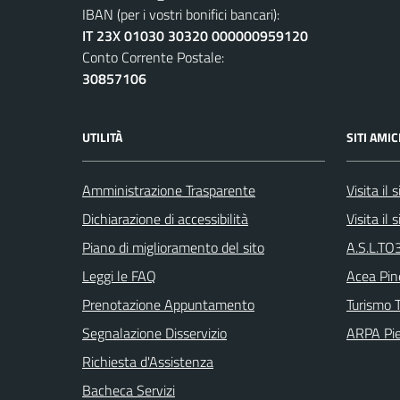
IBAN (per i vostri bonifici bancari):
IT 23X 01030 30320 000000959120
Conto Corrente Postale:
30857106
UTILITÀ
SITI AMIC
Amministrazione Trasparente
Visita il
Dichiarazione di accessibilità
Visita il
Piano di miglioramento del sito
A.S.L.TO3
Leggi le FAQ
Acea Pin
Prenotazione Appuntamento
Turismo T
Segnalazione Disservizio
ARPA Pi
Richiesta d'Assistenza
Bacheca Servizi