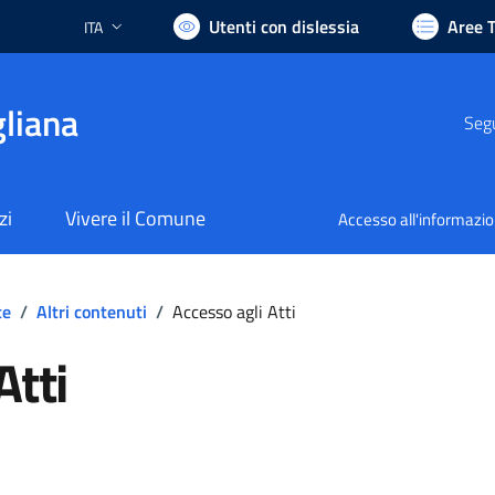
Utenti con dislessia
Aree 
ITA
Lingua attiva:
liana
Segu
zi
Vivere il Comune
Accesso all'informazi
te
/
Altri contenuti
/
Accesso agli Atti
Atti