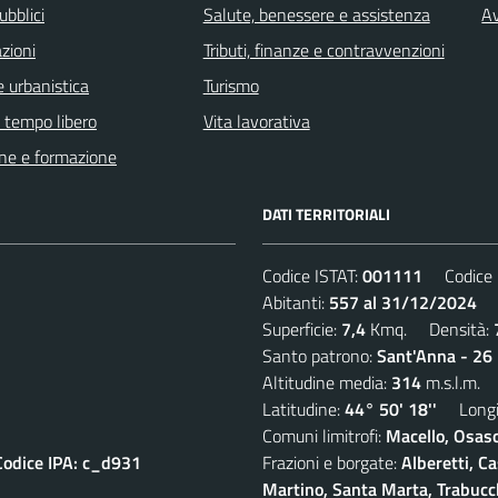
ubblici
Salute, benessere e assistenza
Av
zioni
Tributi, finanze e contravvenzioni
 urbanistica
Turismo
e tempo libero
Vita lavorativa
ne e formazione
DATI TERRITORIALI
Codice ISTAT:
001111
Codice C
Abitanti:
557 al 31/12/2024
De
Superficie:
7,4
Kmq. Densità:
Santo patrono:
Sant'Anna - 26 
Altitudine media:
314
m.s.l.m.
Latitudine:
44° 50' 18''
Longit
Comuni limitrofi:
Macello, Osasc
Codice IPA: c_d931
Frazioni e borgate:
Alberetti, C
Martino, Santa Marta, Trabucc