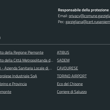
Responsabile della protezione d
Email:
privacy@comune.garziglia
Pec:
garzigliana@cert.ruparpiem
I
 sito della Regione Piemonte
ATIBUS
 sito della Città Metropolitanda di Torino
SADEM
 - Azienda Sanitaria Locale di Collegno e Pinerolo
CAVOURESE
erolese Industriale SpA
TORINO AIRPORT
orino e Provincia
Eco del Chisone
emonte
Corriere di Saluzzo