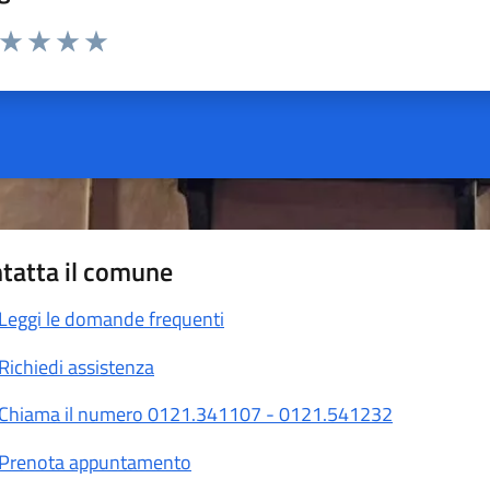
a da 1 a 5 stelle la pagina
ta 1 stelle su 5
Valuta 2 stelle su 5
Valuta 3 stelle su 5
Valuta 4 stelle su 5
Valuta 5 stelle su 5
tatta il comune
Leggi le domande frequenti
Richiedi assistenza
Chiama il numero 0121.341107 - 0121.541232
Prenota appuntamento