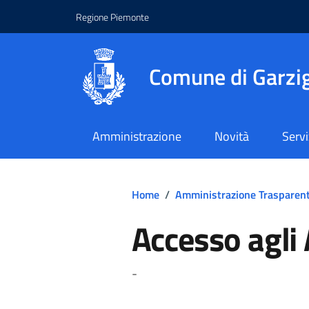
Regione Piemonte
Comune di Garzig
Amministrazione
Novità
Servi
Home
/
Amministrazione Trasparen
Accesso agli 
-