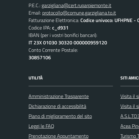
P.E.C.:
garzigliana@cert.ruparpiemonte.it
Email:
protocollo@comune.garzigliana.to.it
Fatturazione Elettronica:
Codice univoco: UFHPNE - 
Codice IPA:
c_d931
IBAN (per i vostri bonifici bancari):
IT 23X 01030 30320 000000959120
Conto Corrente Postale:
30857106
UTILITÀ
SITI AMIC
Amministrazione Trasparente
Visita il
Dichiarazione di accessibilità
Visita il
Piano di miglioramento del sito
A.S.L.TO3
Leggi le FAQ
Acea Pin
Prenotazione Appuntamento
Turismo T