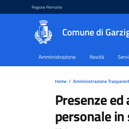
Regione Piemonte
Comune di Garzig
Amministrazione
Novità
Servi
Home
/
Amministrazione Trasparen
Presenze ed 
personale in 