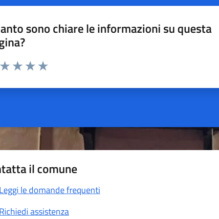
anto sono chiare le informazioni su questa
gina?
a da 1 a 5 stelle la pagina
ta 1 stelle su 5
Valuta 2 stelle su 5
Valuta 3 stelle su 5
Valuta 4 stelle su 5
Valuta 5 stelle su 5
tatta il comune
Leggi le domande frequenti
Richiedi assistenza