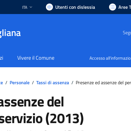
Utenti con dislessia
Aree 
ITA
Lingua attiva:
liana
Segu
zi
Vivere il Comune
Accesso all'informazi
te
/
Personale
/
Tassi di assenza
/
Presenze ed assenze del per
assenze del
servizio (2013)