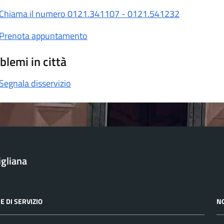
Chiama il numero 0121.341107 - 0121.541232
Prenota appuntamento
blemi in città
Segnala disservizio
igliana
E DI SERVIZIO
N