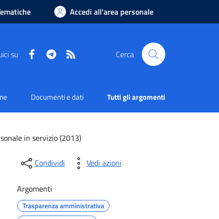
Tematiche
Accedi all'area personale
Facebook
Telegram
RSS
ici su
Cerca
one
Documenti e dati
Tutti gli argomenti
sonale in servizio (2013)
Condividi
Vedi azioni
Argomenti
Trasparenza amministrativa