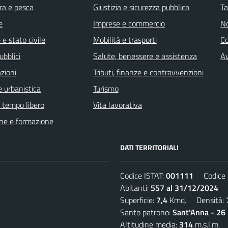
ra e pesca
Giustizia e sicurezza pubblica
Ta
e
Imprese e commercio
No
e stato civile
Mobilità e trasporti
C
ubblici
Salute, benessere e assistenza
Av
zioni
Tributi, finanze e contravvenzioni
 urbanistica
Turismo
e tempo libero
Vita lavorativa
ne e formazione
DATI TERRITORIALI
Codice ISTAT:
001111
Codice C
Abitanti:
557 al 31/12/2024
De
Superficie:
7,4
Kmq. Densità:
Santo patrono:
Sant'Anna - 26 
Altitudine media:
314
m.s.l.m.