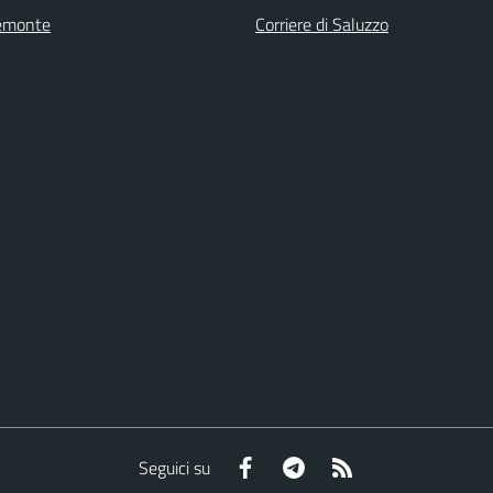
emonte
Corriere di Saluzzo
Facebook
Telegram
RSS
Seguici su