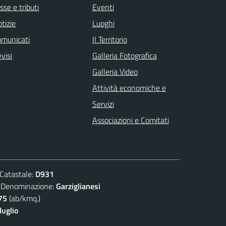
sse e tributi
Eventi
tizie
Luoghi
omunicati
Il Territorio
visi
Galleria Fotografica
Galleria Video
Attività economiche e
Servizi
Associazioni e Comitati
atastale:
D931
nominazione:
Garziglianesi
75
(ab/kmq.)
luglio