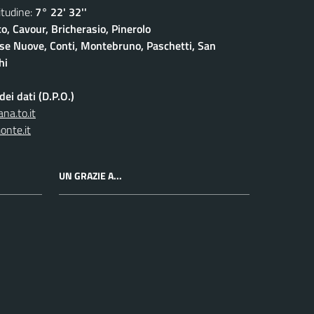
udine:
7° 22' 32''
o, Cavour, Bricherasio, Pinerolo
ase Nuove, Conti, Montebruno, Paschetti, San
hi
ei dati (D.P.O.)
na.to.it
onte.it
UN GRAZIE A...