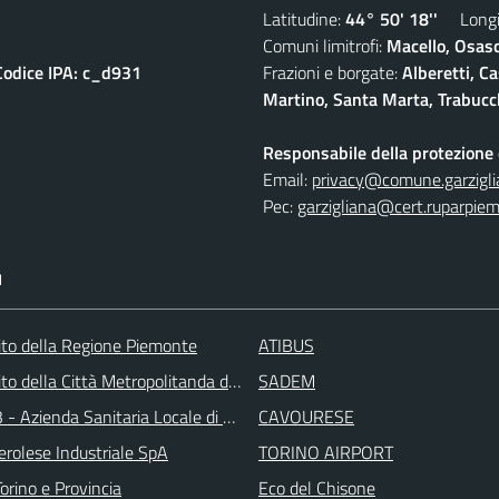
Latitudine:
44° 50' 18''
Longit
Comuni limitrofi:
Macello, Osasc
Codice IPA: c_d931
Frazioni e borgate:
Alberetti, C
Martino, Santa Marta, Trabucc
Responsabile della protezione d
Email:
privacy@comune.garziglia
Pec:
garzigliana@cert.ruparpiem
I
 sito della Regione Piemonte
ATIBUS
 sito della Città Metropolitanda di Torino
SADEM
 - Azienda Sanitaria Locale di Collegno e Pinerolo
CAVOURESE
erolese Industriale SpA
TORINO AIRPORT
orino e Provincia
Eco del Chisone