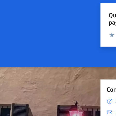
Qu
pa
Valut
Valu
Con