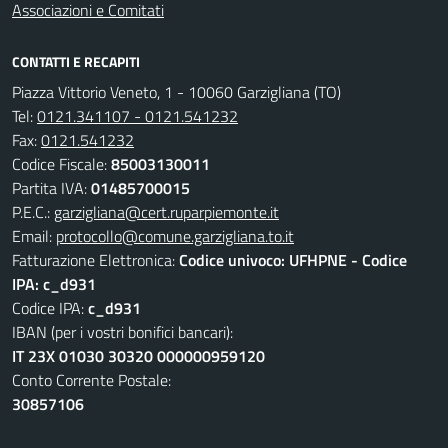
Associazioni e Comitati
CONTATTI E RECAPITI
Piazza Vittorio Veneto, 1 - 10060 Garzigliana (TO)
Tel:
0121.341107 - 0121.541232
Fax:
0121.541232
Codice Fiscale:
85003130011
Partita IVA:
01485700015
P.E.C.:
garzigliana@cert.ruparpiemonte.it
Email:
protocollo@comune.garzigliana.to.it
Fatturazione Elettronica:
Codice univoco: UFHPNE - Codice
IPA: c_d931
Codice IPA:
c_d931
IBAN (per i vostri bonifici bancari):
IT 23X 01030 30320 000000959120
Conto Corrente Postale:
30857106