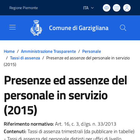
ITA
Regione Piemonte
Lingua attiva:
Comune di Garzigliana
Home
/
Amministrazione Trasparente
/
Personale
/
Tassi di assenza
/
Presenze ed assenze del personale in servizio
(2015)
Presenze ed assenze del
personale in servizio
(2015)
Riferimento normativo:
Art. 16, c. 3, d.lgs. n. 33/2013
Contenuti:
Tassi di assenza trimestrali (da pubblicare in tabelle)
- Tassi di assenza del personale distinti per uffici di livello