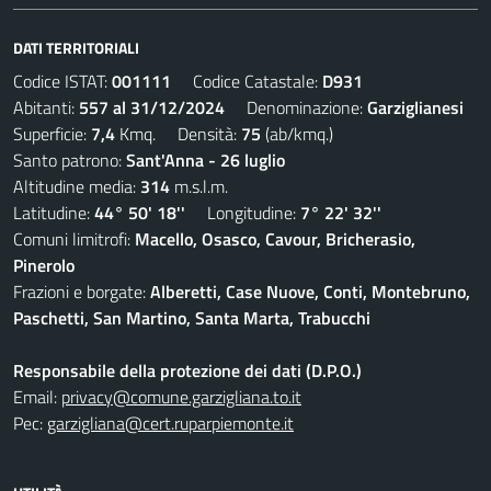
DATI TERRITORIALI
Codice ISTAT:
001111
Codice Catastale:
D931
Abitanti:
557 al 31/12/2024
Denominazione:
Garziglianesi
Superficie:
7,4
Kmq. Densità:
75
(ab/kmq.)
Santo patrono:
Sant'Anna - 26 luglio
Altitudine media:
314
m.s.l.m.
Latitudine:
44° 50' 18''
Longitudine:
7° 22' 32''
Comuni limitrofi:
Macello, Osasco, Cavour, Bricherasio,
Pinerolo
Frazioni e borgate:
Alberetti, Case Nuove, Conti, Montebruno,
Paschetti, San Martino, Santa Marta, Trabucchi
Responsabile della protezione dei dati (D.P.O.)
Email:
privacy@comune.garzigliana.to.it
Pec:
garzigliana@cert.ruparpiemonte.it