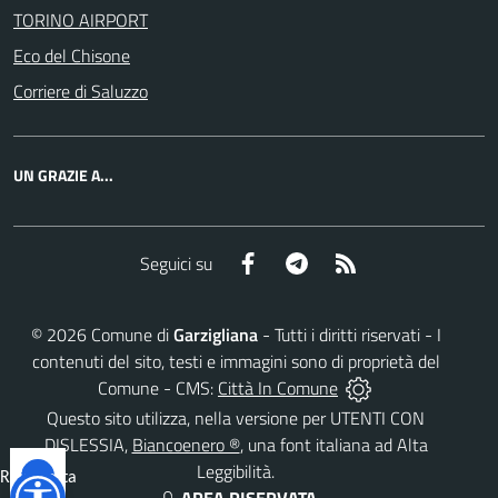
TORINO AIRPORT
Eco del Chisone
Corriere di Saluzzo
UN GRAZIE A...
Facebook
Telegram
RSS
Seguici su
©
2026
Comune di
Garzigliana
- Tutti i diritti riservati - I
contenuti del sito, testi e immagini sono di proprietà del
Comune - CMS:
Città In Comune
Questo sito utilizza, nella versione per UTENTI CON
DISLESSIA,
Biancoenero ®
, una font italiana ad Alta
Leggibilità.
Reimposta
tutto