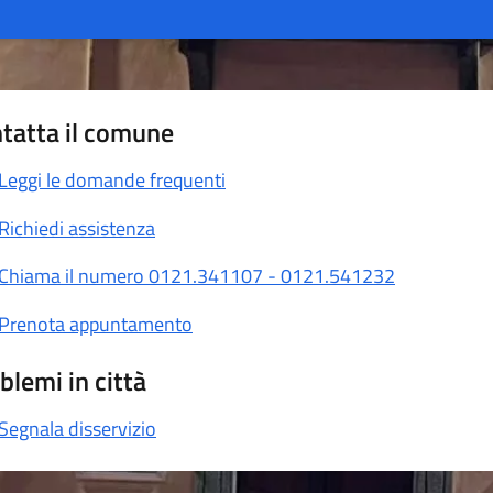
tatta il comune
Leggi le domande frequenti
Richiedi assistenza
Chiama il numero 0121.341107 - 0121.541232
Prenota appuntamento
blemi in città
Segnala disservizio