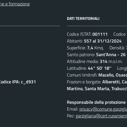
ne e formazione
DATI TERRITORIALI
Codice ISTAT:
001111
Codice C
Abitanti:
557 al 31/12/2024
De
Superficie:
7,4
Kmq. Densità:
Santo patrono:
Sant'Anna - 26 
Altitudine media:
314
m.s.l.m.
Latitudine:
44° 50' 18''
Longit
Comuni limitrofi:
Macello, Osasc
Codice IPA: c_d931
Frazioni e borgate:
Alberetti, C
Martino, Santa Marta, Trabucc
Responsabile della protezione d
Email:
privacy@comune.garziglia
Pec:
garzigliana@cert.ruparpiem