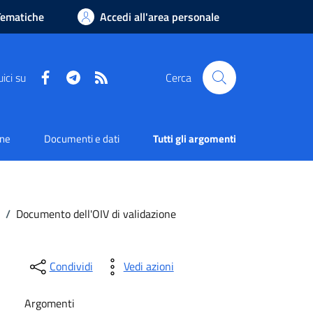
Tematiche
Accedi all'area personale
Facebook
Telegram
RSS
ici su
Cerca
one
Documenti e dati
Tutti gli argomenti
/
Documento dell'OIV di validazione
Condividi
Vedi azioni
Argomenti