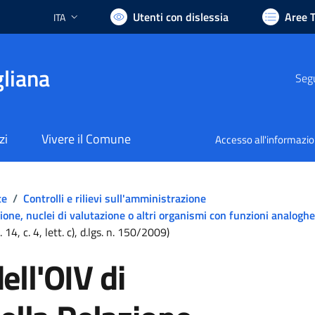
Utenti con dislessia
Aree 
ITA
Lingua attiva:
liana
Segu
zi
Vivere il Comune
Accesso all'informazi
te
/
Controlli e rilievi sull'amministrazione
one, nuclei di valutazione o altri organismi con funzioni analoghe
14, c. 4, lett. c), d.lgs. n. 150/2009)
ll'OIV di