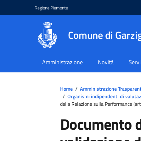
Regione Piemonte
Comune di Garzig
Amministrazione
Novità
Servi
Home
/
Amministrazione Trasparen
/
Organismi indipendenti di valutazi
della Relazione sulla Performance (art. 
Documento de