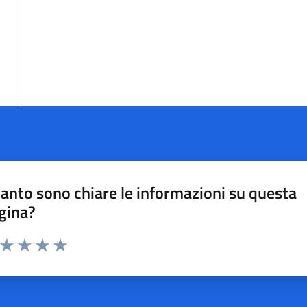
anto sono chiare le informazioni su questa
gina?
a da 1 a 5 stelle la pagina
ta 1 stelle su 5
Valuta 2 stelle su 5
Valuta 3 stelle su 5
Valuta 4 stelle su 5
Valuta 5 stelle su 5