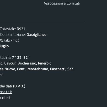
Associazioni e Comitati
atastale:
D931
nominazione:
Garziglianesi
75
(ab/kmq.)
luglio
udine:
7° 22' 32''
o, Cavour, Bricherasio, Pinerolo
ase Nuove, Conti, Montebruno, Paschetti, San
hi
ei dati (D.P.O.)
na.to.it
onte.it