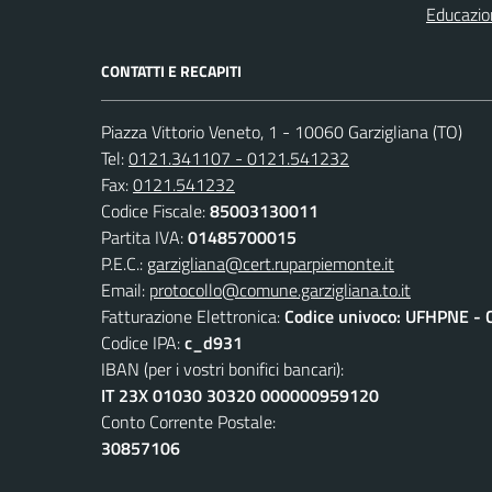
Educazio
CONTATTI E RECAPITI
Piazza Vittorio Veneto, 1 - 10060 Garzigliana (TO)
Tel:
0121.341107 - 0121.541232
Fax:
0121.541232
Codice Fiscale:
85003130011
Partita IVA:
01485700015
P.E.C.:
garzigliana@cert.ruparpiemonte.it
Email:
protocollo@comune.garzigliana.to.it
Fatturazione Elettronica:
Codice univoco: UFHPNE - 
Codice IPA:
c_d931
IBAN (per i vostri bonifici bancari):
IT 23X 01030 30320 000000959120
Conto Corrente Postale:
30857106