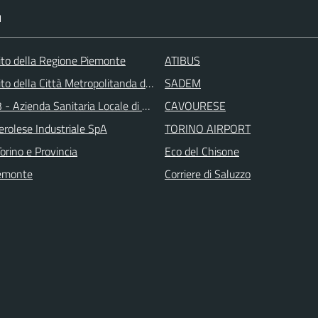
I
 sito della Regione Piemonte
ATIBUS
 sito della Città Metropolitanda di Torino
SADEM
 - Azienda Sanitaria Locale di Collegno e Pinerolo
CAVOURESE
erolese Industriale SpA
TORINO AIRPORT
orino e Provincia
Eco del Chisone
emonte
Corriere di Saluzzo