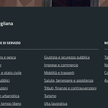
igliana
E DI SERVIZIO
N
ra e pesca
Giustizia e sicurezza pubblica
Ta
e
Imprese e commercio
No
e stato civile
Mobilità e trasporti
C
ubblici
Salute, benessere e assistenza
Av
zioni
Tributi, finanze e contravvenzioni
 urbanistica
Turismo
e tempo libero
Vita lavorativa