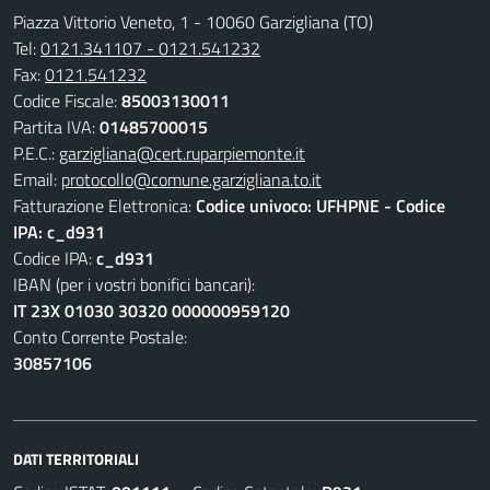
Piazza Vittorio Veneto, 1 - 10060 Garzigliana (TO)
Tel:
0121.341107 - 0121.541232
Fax:
0121.541232
Codice Fiscale:
85003130011
Partita IVA:
01485700015
P.E.C.:
garzigliana@cert.ruparpiemonte.it
Email:
protocollo@comune.garzigliana.to.it
Fatturazione Elettronica:
Codice univoco: UFHPNE - Codice
IPA: c_d931
Codice IPA:
c_d931
IBAN (per i vostri bonifici bancari):
IT 23X 01030 30320 000000959120
Conto Corrente Postale:
30857106
DATI TERRITORIALI