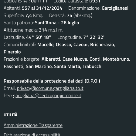
Codice ISTAT:
001111
Codice Catastale:
D931
Abitanti:
557 al 31/12/2024
Denominazione:
Garziglianesi
Superficie:
7,4
Kmq. Densità:
75
(ab/kmq.)
Santo patrono:
Sant'Anna - 26 luglio
Altitudine media:
314
m.s.l.m.
Latitudine:
44° 50' 18''
Longitudine:
7° 22' 32''
Comuni limitrofi:
Macello, Osasco, Cavour, Bricherasio,
Pinerolo
Frazioni e borgate:
Alberetti, Case Nuove, Conti, Montebruno,
Paschetti, San Martino, Santa Marta, Trabucchi
Responsabile della protezione dei dati (D.P.O.)
Email:
privacy@comune.garzigliana.to.it
Pec:
garzigliana@cert.ruparpiemonte.it
UTILITÀ
Amministrazione Trasparente
Dichiarazione di accessibilità