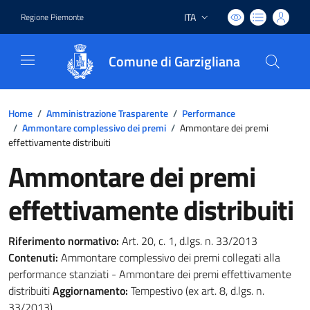
ITA
Regione Piemonte
Lingua attiva:
Comune di Garzigliana
Home
/
Amministrazione Trasparente
/
Performance
/
Ammontare complessivo dei premi
/
Ammontare dei premi
effettivamente distribuiti
Ammontare dei premi
effettivamente distribuiti
Riferimento normativo:
Art. 20, c. 1, d.lgs. n. 33/2013
Contenuti:
Ammontare complessivo dei premi collegati alla
performance stanziati - Ammontare dei premi effettivamente
distribuiti
Aggiornamento:
Tempestivo (ex art. 8, d.lgs. n.
33/2013)