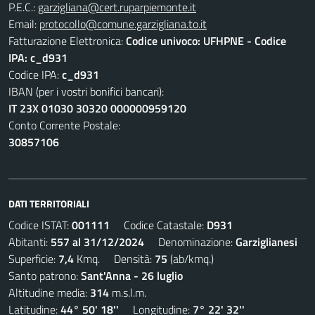
P.E.C.:
garzigliana@cert.ruparpiemonte.it
Email:
protocollo@comune.garzigliana.to.it
Fatturazione Elettronica:
Codice univoco: UFHPNE - Codice
IPA: c_d931
Codice IPA:
c_d931
IBAN (per i vostri bonifici bancari):
IT 23X 01030 30320 000000959120
Conto Corrente Postale:
30857106
DATI TERRITORIALI
Codice ISTAT:
001111
Codice Catastale:
D931
Abitanti:
557 al 31/12/2024
Denominazione:
Garziglianesi
Superficie:
7,4
Kmq. Densità:
75
(ab/kmq.)
Santo patrono:
Sant'Anna - 26 luglio
Altitudine media:
314
m.s.l.m.
Latitudine:
44° 50' 18''
Longitudine:
7° 22' 32''