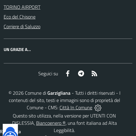
TORINO AIRPORT
Eco del Chisone
Corriere di Saluzzo
UN GRAZIE A...
Facebook
Telegram
RSS
Seguici su
©
2026
Comune di
Garzigliana
- Tutti i diritti riservati - I
contenuti del sito, testi e immagini sono di proprietà del
Comune - CMS:
Città In Comune
Questo sito utilizza, nella versione per UTENTI CON
DISLESSIA,
Biancoenero ®
, una font italiana ad Alta
Leggibilità.
Reimposta