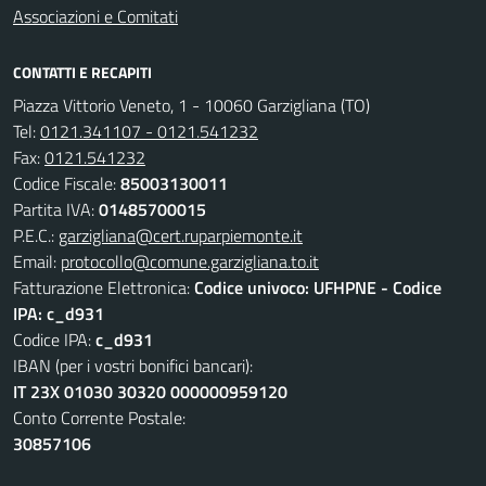
Associazioni e Comitati
CONTATTI E RECAPITI
Piazza Vittorio Veneto, 1 - 10060 Garzigliana (TO)
Tel:
0121.341107 - 0121.541232
Fax:
0121.541232
Codice Fiscale:
85003130011
Partita IVA:
01485700015
P.E.C.:
garzigliana@cert.ruparpiemonte.it
Email:
protocollo@comune.garzigliana.to.it
Fatturazione Elettronica:
Codice univoco: UFHPNE - Codice
IPA: c_d931
Codice IPA:
c_d931
IBAN (per i vostri bonifici bancari):
IT 23X 01030 30320 000000959120
Conto Corrente Postale:
30857106