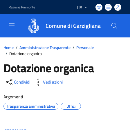
ITA
Regione Piemonte
Lingua attiva:
Comune di Garzigliana
Home
/
Amministrazione Trasparente
/
Personale
/
Dotazione organica
Dotazione organica
Condividi
Vedi azioni
Argomenti
Trasparenza amministrativa
Uffici