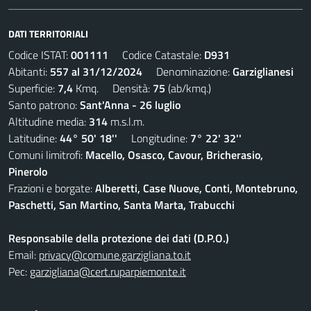
DATI TERRITORIALI
Codice ISTAT:
001111
Codice Catastale:
D931
Abitanti:
557 al 31/12/2024
Denominazione:
Garziglianesi
Superficie:
7,4
Kmq. Densità:
75
(ab/kmq.)
Santo patrono:
Sant'Anna - 26 luglio
Altitudine media:
314
m.s.l.m.
Latitudine:
44° 50' 18''
Longitudine:
7° 22' 32''
Comuni limitrofi:
Macello, Osasco, Cavour, Bricherasio,
Pinerolo
Frazioni e borgate:
Alberetti, Case Nuove, Conti, Montebruno,
Paschetti, San Martino, Santa Marta, Trabucchi
Responsabile della protezione dei dati (D.P.O.)
Email:
privacy@comune.garzigliana.to.it
Pec:
garzigliana@cert.ruparpiemonte.it