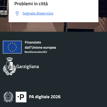
Problemi in città
Segnala disservizio
Garzigliana