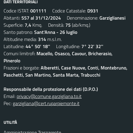
DATI TERRITORIALI
Codice ISTAT:
001111
Codice Catastale:
D931
Abitanti:
557 al 31/12/2024
Denominazione:
Garziglianesi
Superficie:
7,4
Kmq. Densità:
75
(ab/kmq.)
Santo patrono:
Sant'Anna - 26 luglio
Altitudine media:
314
m.s.l.m.
Latitudine:
44° 50' 18''
Longitudine:
7° 22' 32''
Comuni limitrofi:
Macello, Osasco, Cavour, Bricherasio,
Pinerolo
Frazioni e borgate:
Alberetti, Case Nuove, Conti, Montebruno,
Paschetti, San Martino, Santa Marta, Trabucchi
Responsabile della protezione dei dati (D.P.O.)
Email:
privacy@comune.garzigliana.to.it
Pec:
garzigliana@cert.ruparpiemonte.it
UTILITÀ
Amministrazione Trasparente