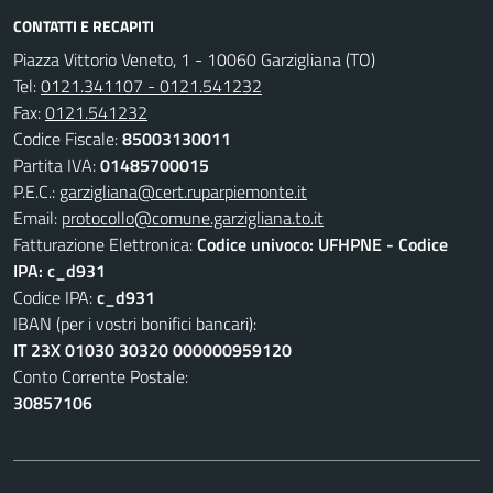
CONTATTI E RECAPITI
Piazza Vittorio Veneto, 1 - 10060 Garzigliana (TO)
Tel:
0121.341107 - 0121.541232
Fax:
0121.541232
Codice Fiscale:
85003130011
Partita IVA:
01485700015
P.E.C.:
garzigliana@cert.ruparpiemonte.it
Email:
protocollo@comune.garzigliana.to.it
Fatturazione Elettronica:
Codice univoco: UFHPNE - Codice
IPA: c_d931
Codice IPA:
c_d931
IBAN (per i vostri bonifici bancari):
IT 23X 01030 30320 000000959120
Conto Corrente Postale:
30857106