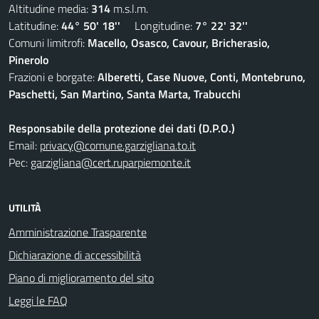
Altitudine media:
314
m.s.l.m.
Latitudine:
44° 50' 18''
Longitudine:
7° 22' 32''
Comuni limitrofi:
Macello, Osasco, Cavour, Bricherasio,
Pinerolo
Frazioni e borgate:
Alberetti, Case Nuove, Conti, Montebruno,
Paschetti, San Martino, Santa Marta, Trabucchi
Responsabile della protezione dei dati (D.P.O.)
Email:
privacy@comune.garzigliana.to.it
Pec:
garzigliana@cert.ruparpiemonte.it
UTILITÀ
Amministrazione Trasparente
Dichiarazione di accessibilità
Piano di miglioramento del sito
Leggi le FAQ