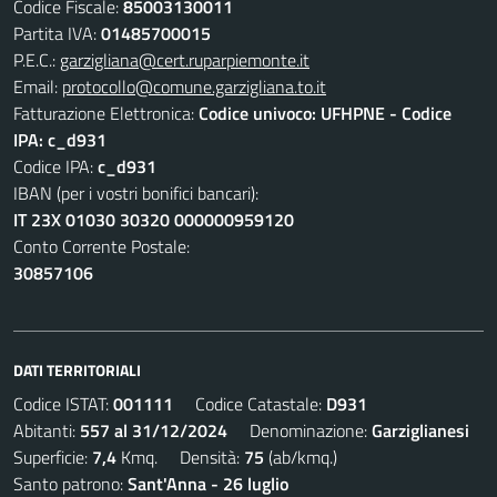
Codice Fiscale:
85003130011
Partita IVA:
01485700015
P.E.C.:
garzigliana@cert.ruparpiemonte.it
Email:
protocollo@comune.garzigliana.to.it
Fatturazione Elettronica:
Codice univoco: UFHPNE - Codice
IPA: c_d931
Codice IPA:
c_d931
IBAN (per i vostri bonifici bancari):
IT 23X 01030 30320 000000959120
Conto Corrente Postale:
30857106
DATI TERRITORIALI
Codice ISTAT:
001111
Codice Catastale:
D931
Abitanti:
557 al 31/12/2024
Denominazione:
Garziglianesi
Superficie:
7,4
Kmq. Densità:
75
(ab/kmq.)
Santo patrono:
Sant'Anna - 26 luglio