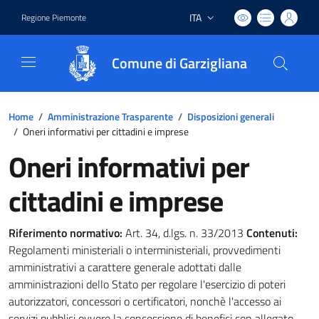
ITA
Regione Piemonte
Lingua attiva:
Comune di Garzigliana
Home
/
Amministrazione Trasparente
/
Disposizioni generali
/
Oneri informativi per cittadini e imprese
Oneri informativi per
cittadini e imprese
Riferimento normativo:
Art. 34, d.lgs. n. 33/2013
Contenuti:
Regolamenti ministeriali o interministeriali, provvedimenti
amministrativi a carattere generale adottati dalle
amministrazioni dello Stato per regolare l'esercizio di poteri
autorizzatori, concessori o certificatori, nonchè l'accesso ai
servizi pubblici ovvero la concessione di benefici con allegato