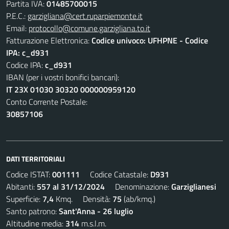
Partita IVA:
01485700015
P.E.C.:
garzigliana@cert.ruparpiemonte.it
Email:
protocollo@comune.garzigliana.to.it
Fatturazione Elettronica:
Codice univoco: UFHPNE - Codice
IPA: c_d931
Codice IPA:
c_d931
IBAN (per i vostri bonifici bancari):
IT 23X 01030 30320 000000959120
Conto Corrente Postale:
30857106
DATI TERRITORIALI
Codice ISTAT:
001111
Codice Catastale:
D931
Abitanti:
557 al 31/12/2024
Denominazione:
Garziglianesi
Superficie:
7,4
Kmq. Densità:
75
(ab/kmq.)
Santo patrono:
Sant'Anna - 26 luglio
Altitudine media:
314
m.s.l.m.