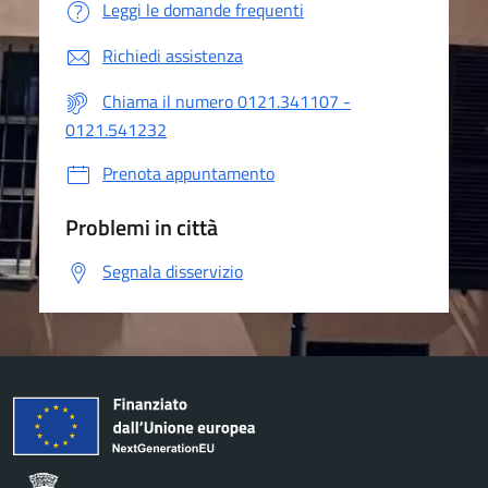
Leggi le domande frequenti
Richiedi assistenza
Chiama il numero 0121.341107 -
0121.541232
Prenota appuntamento
Problemi in città
Segnala disservizio