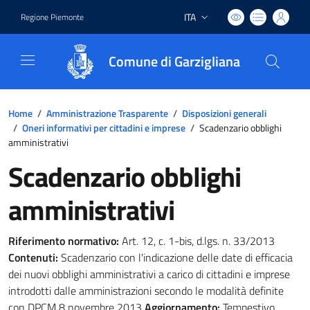
ITA
Regione Piemonte
Lingua attiva:
Comune di Garzigliana
Home
/
Amministrazione Trasparente
/
Disposizioni generali
/
Oneri informativi per cittadini e imprese
/
Scadenzario obblighi
amministrativi
Scadenzario obblighi
amministrativi
Riferimento normativo:
Art. 12, c. 1-bis, d.lgs. n. 33/2013
Contenuti:
Scadenzario con l'indicazione delle date di efficacia
dei nuovi obblighi amministrativi a carico di cittadini e imprese
introdotti dalle amministrazioni secondo le modalità definite
con DPCM 8 novembre 2013
Aggiornamento:
Tempestivo