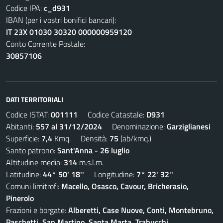
Codice IPA:
c_d931
IBAN (per i vostri bonifici bancari):
IT 23X 01030 30320 000000959120
Conto Corrente Postale:
30857106
DATI TERRITORIALI
Codice ISTAT:
001111
Codice Catastale:
D931
Abitanti:
557 al 31/12/2024
Denominazione:
Garziglianesi
Superficie:
7,4
Kmq. Densità:
75
(ab/kmq.)
Santo patrono:
Sant'Anna - 26 luglio
Altitudine media:
314
m.s.l.m.
Latitudine:
44° 50' 18''
Longitudine:
7° 22' 32''
Comuni limitrofi:
Macello, Osasco, Cavour, Bricherasio,
Pinerolo
Frazioni e borgate:
Alberetti, Case Nuove, Conti, Montebruno,
Paschetti, San Martino, Santa Marta, Trabucchi