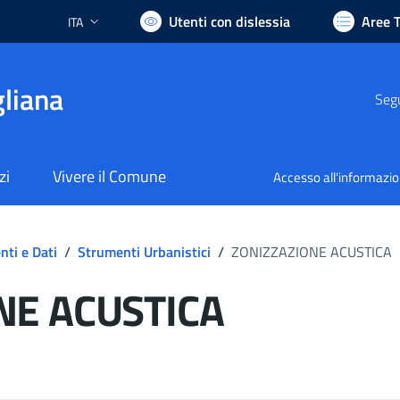
Utenti con dislessia
Aree 
ITA
Lingua attiva:
liana
Segu
zi
Vivere il Comune
Accesso all'informazi
ti e Dati
/
Strumenti Urbanistici
/
ZONIZZAZIONE ACUSTICA
NE ACUSTICA
ocumento