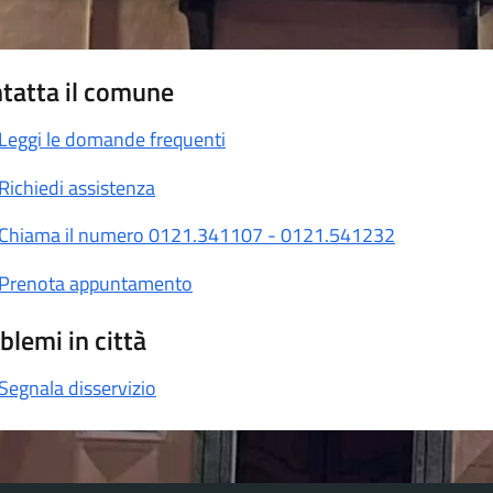
tatta il comune
Leggi le domande frequenti
Richiedi assistenza
Chiama il numero 0121.341107 - 0121.541232
Prenota appuntamento
blemi in città
Segnala disservizio