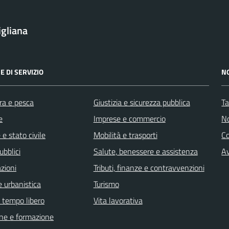
igliana
E DI SERVIZIO
N
ra e pesca
Giustizia e sicurezza pubblica
Ta
e
Imprese e commercio
No
e stato civile
Mobilità e trasporti
C
ubblici
Salute, benessere e assistenza
Av
zioni
Tributi, finanze e contravvenzioni
 urbanistica
Turismo
e tempo libero
Vita lavorativa
ne e formazione