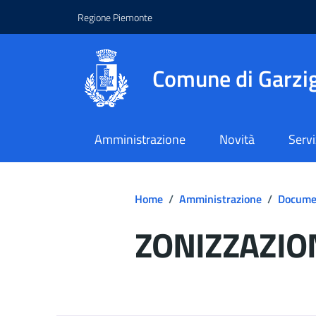
Regione Piemonte
Comune di Garzig
Amministrazione
Novità
Servi
Home
/
Amministrazione
/
Documen
ZONIZZAZIO
Dettagli del d