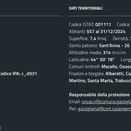
DATI TERRITORIALI
Codice ISTAT:
001111
Codice C
Abitanti:
557 al 31/12/2024
De
Superficie:
7,4
Kmq. Densità:
Santo patrono:
Sant'Anna - 26 
Altitudine media:
314
m.s.l.m.
Latitudine:
44° 50' 18''
Longit
Comuni limitrofi:
Macello, Osasc
Codice IPA: c_d931
Frazioni e borgate:
Alberetti, C
Martino, Santa Marta, Trabucc
Responsabile della protezione d
Email:
privacy@comune.garziglia
Pec:
garzigliana@cert.ruparpiem
I