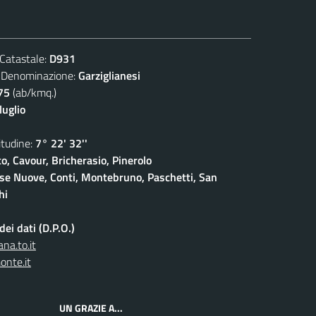
atastale:
D931
nominazione:
Garziglianesi
75
(ab/kmq.)
luglio
udine:
7° 22' 32''
o, Cavour, Bricherasio, Pinerolo
ase Nuove, Conti, Montebruno, Paschetti, San
hi
ei dati (D.P.O.)
na.to.it
onte.it
UN GRAZIE A...