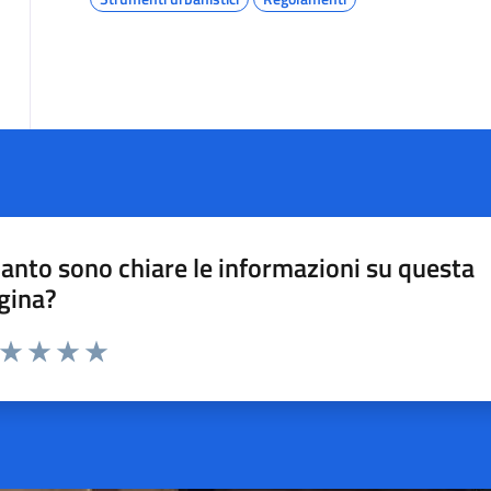
anto sono chiare le informazioni su questa
gina?
a da 1 a 5 stelle la pagina
ta 1 stelle su 5
Valuta 2 stelle su 5
Valuta 3 stelle su 5
Valuta 4 stelle su 5
Valuta 5 stelle su 5