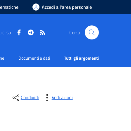
Tematiche
Accedi all'area personale
Facebook
Telegram
RSS
ici su
Cerca
one
Documenti e dati
Tutti gli argomenti
Condividi
Vedi azioni