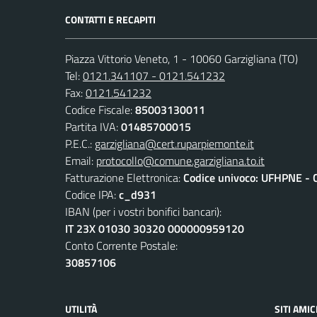
CONTATTI E RECAPITI
Piazza Vittorio Veneto, 1 - 10060 Garzigliana (TO)
Tel:
0121.341107 - 0121.541232
Fax:
0121.541232
Codice Fiscale:
85003130011
Partita IVA:
01485700015
P.E.C.:
garzigliana@cert.ruparpiemonte.it
Email:
protocollo@comune.garzigliana.to.it
Fatturazione Elettronica:
Codice univoco: UFHPNE - 
Codice IPA:
c_d931
IBAN (per i vostri bonifici bancari):
IT 23X 01030 30320 000000959120
Conto Corrente Postale:
30857106
UTILITÀ
SITI AMIC