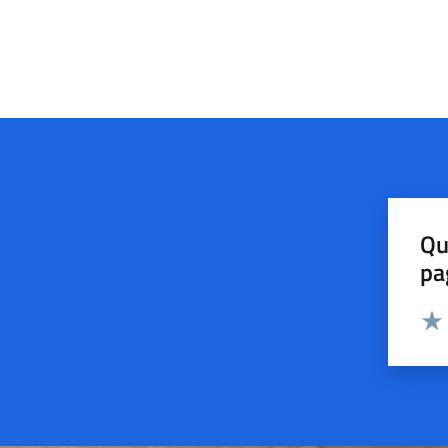
Qu
pa
Valut
Valu