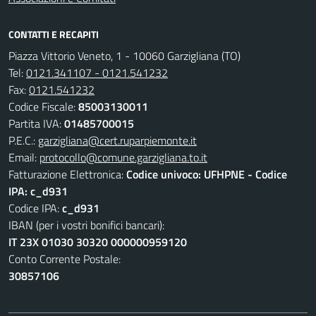
Superficie:
7,4
Kmq. Densità:
75
(ab/kmq.)
Santo patrono:
Sant'Anna - 26 luglio
Altitudine media:
314
m.s.l.m.
Latitudine:
44° 50' 18''
Longitudine:
7° 22' 32''
Comuni limitrofi:
Macello, Osasco, Cavour, Bricherasio,
Pinerolo
Frazioni e borgate:
Alberetti, Case Nuove, Conti, Montebruno,
Paschetti, San Martino, Santa Marta, Trabucchi
Responsabile della protezione dei dati (D.P.O.)
Email:
privacy@comune.garzigliana.to.it
Pec:
garzigliana@cert.ruparpiemonte.it
UTILITÀ
Amministrazione Trasparente
Dichiarazione di accessibilità
Piano di miglioramento del sito