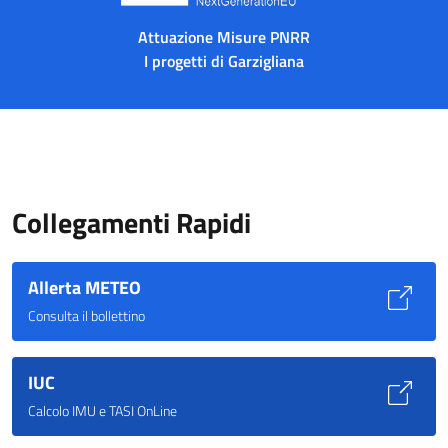
Attuazione Misure PNRR
I progetti di Garzigliana
Collegamenti Rapidi
Allerta METEO
Consulta il bollettino
IUC
Calcolo IMU e TASI OnLine