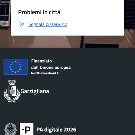
Aree Amministrative
Uffici
Documenti e Dati
Enti e Fondazioni
Personale Amministrativo
Politici
CATEGORIE DI SERVIZIO
Agricoltura e pesca
Ambiente
Anagrafe e stato civile
Appalti pubblici
Autorizzazioni
Catasto e urbanistica