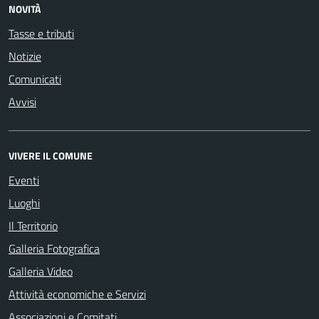
Fax:
0121.541232
Codice Fiscale:
85003130011
Partita IVA:
01485700015
P.E.C.:
garzigliana@cert.ruparpiemonte.it
Email:
protocollo@comune.garzigliana.to.it
Fatturazione Elettronica:
Codice univoco: UFHPNE - Codice
IPA: c_d931
Codice IPA:
c_d931
IBAN (per i vostri bonifici bancari):
IT 23X 01030 30320 000000959120
Conto Corrente Postale:
30857106
DATI TERRITORIALI
Codice ISTAT:
001111
Codice Catastale:
D931
Abitanti:
557 al 31/12/2024
Denominazione:
Garziglianesi