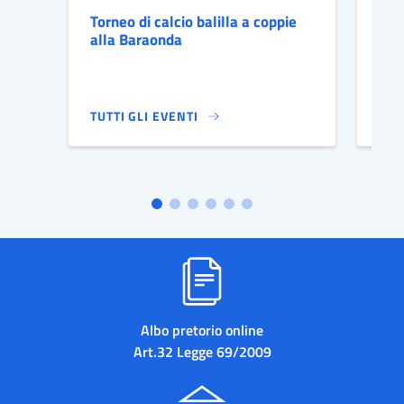
Torneo di calcio balilla a coppie
Fes
alla Baraonda
20
TUTTI GLI EVENTI
TUT
TORNEO DI CALCIO BALILLA A COPPIE ALLA BARA
FES
Albo pretorio online
Art.32 Legge 69/2009