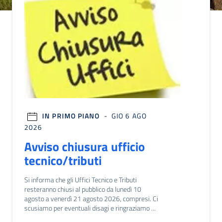
IN PRIMO PIANO
- GIO 6 AGO
2026
20
Avviso chiusura ufficio
Ch
tecnico/tributi
c
Si informa che gli Uffici Tecnico e Tributi
La B
resteranno chiusi al pubblico da lunedì 10
l'in
agosto a venerdì 21 agosto 2026, compresi. Ci
esti
scusiamo per eventuali disagi e ringraziamo ...
attiv