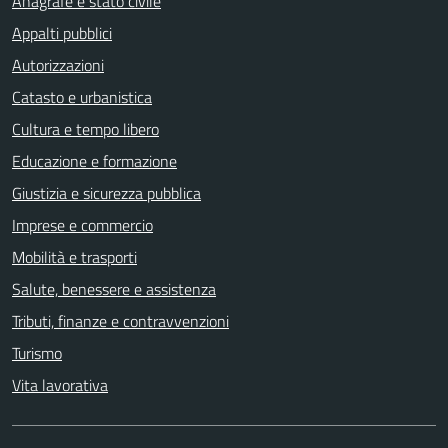
Comunicati
Avvisi
VIVERE IL COMUNE
Eventi
Luoghi
Il Territorio
Galleria Fotografica
Galleria Video
Attività economiche e Servizi
Associazioni e Comitati
CONTATTI E RECAPITI
Piazza Vittorio Veneto, 1 - 10060 Garzigliana (TO)
Tel:
0121.341107 - 0121.541232