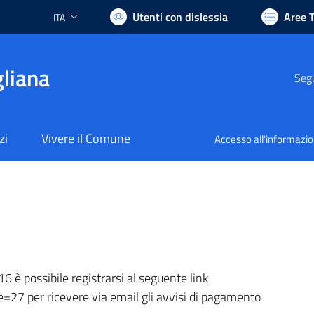
Utenti con dislessia
Aree 
ITA
Lingua attiva:
liana
Segu
zi
Vivere il Comune
Accesso all'informazi
 è possibile registrarsi al seguente link
te=27 per ricevere via email gli avvisi di pagamento