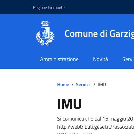
Regione Piemonte
Comune di Garzig
Amministrazione
Novità
Servi
Home
/
Servizi
/
IMU
IMU
Si comunica che dal 15 maggio 2016
http://webtributi.gesel.it/?associa