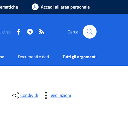
Tematiche
Accedi all'area personale
Facebook
Telegram
RSS
ici su
Cerca
one
Documenti e dati
Tutti gli argomenti
Condividi
Vedi azioni