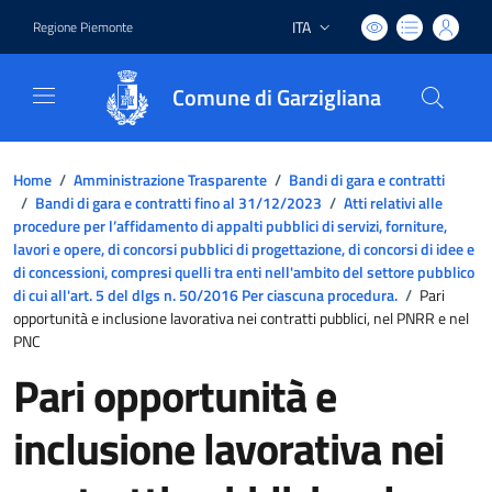
ITA
Regione Piemonte
Lingua attiva:
Comune di Garzigliana
Home
/
Amministrazione Trasparente
/
Bandi di gara e contratti
/
Bandi di gara e contratti fino al 31/12/2023
/
Atti relativi alle
procedure per l’affidamento di appalti pubblici di servizi, forniture,
lavori e opere, di concorsi pubblici di progettazione, di concorsi di idee e
di concessioni, compresi quelli tra enti nell'ambito del settore pubblico
di cui all'art. 5 del dlgs n. 50/2016 Per ciascuna procedura.
/
Pari
opportunità e inclusione lavorativa nei contratti pubblici, nel PNRR e nel
PNC
Pari opportunità e
inclusione lavorativa nei