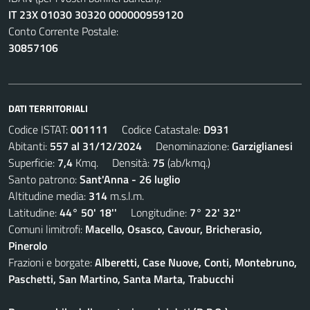
IT 23X 01030 30320 000000959120
Conto Corrente Postale:
30857106
DATI TERRITORIALI
Codice ISTAT:
001111
Codice Catastale:
D931
Abitanti:
557 al 31/12/2024
Denominazione:
Garziglianesi
Superficie:
7,4
Kmq. Densità:
75
(ab/kmq.)
Santo patrono:
Sant'Anna - 26 luglio
Altitudine media:
314
m.s.l.m.
Latitudine:
44° 50' 18''
Longitudine:
7° 22' 32''
Comuni limitrofi:
Macello, Osasco, Cavour, Bricherasio,
Pinerolo
Frazioni e borgate:
Alberetti, Case Nuove, Conti, Montebruno,
Paschetti, San Martino, Santa Marta, Trabucchi