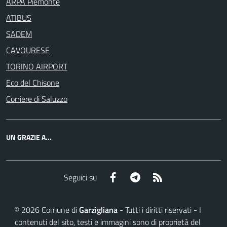
ARPA Piemonte
ATIBUS
SADEM
CAVOURESE
TORINO AIRPORT
Eco del Chisone
Corriere di Saluzzo
UN GRAZIE A...
Facebook
Telegram
RSS
Seguici su
©
2026
Comune di
Garzigliana
- Tutti i diritti riservati - I
contenuti del sito, testi e immagini sono di proprietà del