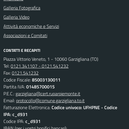
Galleria Fotografica
Galleria Video
Attività economiche e Servizi
Associazioni e Comitati
CONTATTI E RECAPITI
Piazza Vittorio Veneto, 1 - 10060 Garzigliana (TO)
Tel:
0121.341107 - 0121.541232
Fax:
0121.541232
Codice Fiscale:
85003130011
Partita IVA:
01485700015
P.E.C.:
garzigliana@cert.ruparpiemonte.it
Email:
protocollo@comune.garzigliana.to.it
Fatturazione Elettronica:
Codice univoco: UFHPNE - Codice
IPA: c_d931
Codice IPA:
c_d931
IBAN (per i vostri bonifici bancari):