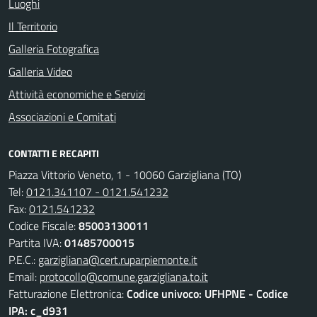
Luoghi
Il Territorio
Galleria Fotografica
Galleria Video
Attività economiche e Servizi
Associazioni e Comitati
CONTATTI E RECAPITI
Piazza Vittorio Veneto, 1 - 10060 Garzigliana (TO)
Tel:
0121.341107 - 0121.541232
Fax:
0121.541232
Codice Fiscale:
85003130011
Partita IVA:
01485700015
P.E.C.:
garzigliana@cert.ruparpiemonte.it
Email:
protocollo@comune.garzigliana.to.it
Fatturazione Elettronica:
Codice univoco: UFHPNE - Codice
IPA: c_d931