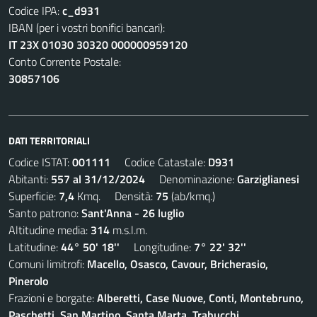
Codice IPA:
c_d931
IBAN (per i vostri bonifici bancari):
IT 23X 01030 30320 000000959120
Conto Corrente Postale:
30857106
DATI TERRITORIALI
Codice ISTAT:
001111
Codice Catastale:
D931
Abitanti:
557 al 31/12/2024
Denominazione:
Garziglianesi
Superficie:
7,4
Kmq. Densità:
75
(ab/kmq.)
Santo patrono:
Sant'Anna - 26 luglio
Altitudine media:
314
m.s.l.m.
Latitudine:
44° 50' 18''
Longitudine:
7° 22' 32''
Comuni limitrofi:
Macello, Osasco, Cavour, Bricherasio,
Pinerolo
Frazioni e borgate:
Alberetti, Case Nuove, Conti, Montebruno,
Paschetti, San Martino, Santa Marta, Trabucchi