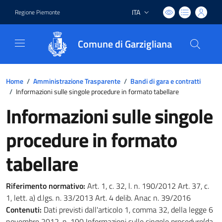
ITA
Regione Piemonte
Lingua attiva:
Comune di Garzigliana
Home
/
Amministrazione Trasparente
/
Bandi di gara e contratti
/
Informazioni sulle singole procedure in formato tabellare
Informazioni sulle singole
procedure in formato
tabellare
Riferimento normativo:
Art. 1, c. 32, l. n. 190/2012 Art. 37, c.
1, lett. a) d.lgs. n. 33/2013 Art. 4 delib. Anac n. 39/2016
Contenuti:
Dati previsti dall'articolo 1, comma 32, della legge 6
novembre 2012, n. 190 Informazioni sulle singole procedure(da