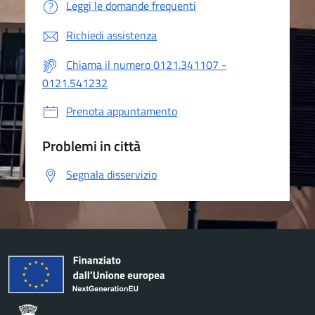
Leggi le domande frequenti
Richiedi assistenza
Chiama il numero 0121.341107 -
0121.541232
Prenota appuntamento
Problemi in città
Segnala disservizio