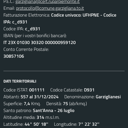
P.E.C.:
garzigliana@cert.ruparpiemonte.it
Email:
protocollo@comune.garzigliana.to.it
Fatturazione Elettronica:
Codice univoco: UFHPNE - Codice
IPA: c_d931
Codice IPA:
c_d931
IBAN (per i vostri bonifici bancari):
IT 23X 01030 30320 000000959120
Conto Corrente Postale:
30857106
DATI TERRITORIALI
Codice ISTAT:
001111
Codice Catastale:
D931
Abitanti:
557 al 31/12/2024
Denominazione:
Garziglianesi
Superficie:
7,4
Kmq. Densità:
75
(ab/kmq.)
Santo patrono:
Sant'Anna - 26 luglio
Altitudine media:
314
m.s.l.m.
Latitudine:
44° 50' 18''
Longitudine:
7° 22' 32''