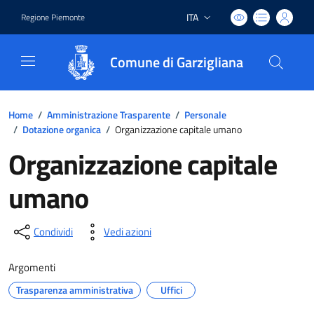
ITA
Regione Piemonte
Lingua attiva:
Comune di Garzigliana
Home
/
Amministrazione Trasparente
/
Personale
/
Dotazione organica
/
Organizzazione capitale umano
Organizzazione capitale
umano
Condividi
Vedi azioni
Argomenti
Trasparenza amministrativa
Uffici