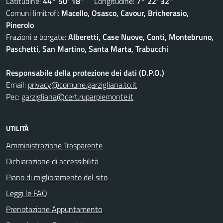
Latitudine:
44° 50' 18''
Longitudine:
7° 22' 32''
Comuni limitrofi:
Macello, Osasco, Cavour, Bricherasio,
Pinerolo
Frazioni e borgate:
Alberetti, Case Nuove, Conti, Montebruno,
Paschetti, San Martino, Santa Marta, Trabucchi
Responsabile della protezione dei dati (D.P.O.)
Email:
privacy@comune.garzigliana.to.it
Pec:
garzigliana@cert.ruparpiemonte.it
UTILITÀ
Amministrazione Trasparente
Dichiarazione di accessibilità
Piano di miglioramento del sito
Leggi le FAQ
Prenotazione Appuntamento