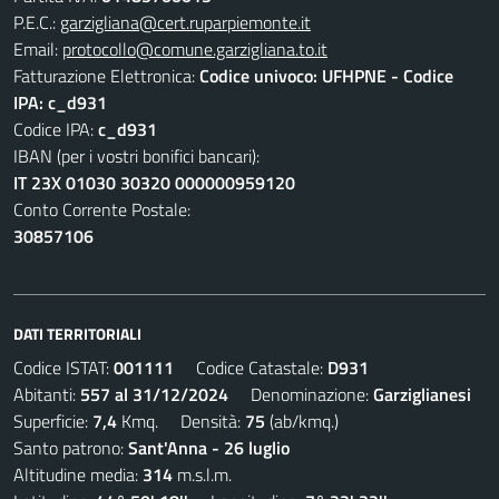
P.E.C.:
garzigliana@cert.ruparpiemonte.it
Email:
protocollo@comune.garzigliana.to.it
Fatturazione Elettronica:
Codice univoco: UFHPNE - Codice
IPA: c_d931
Codice IPA:
c_d931
IBAN (per i vostri bonifici bancari):
IT 23X 01030 30320 000000959120
Conto Corrente Postale:
30857106
DATI TERRITORIALI
Codice ISTAT:
001111
Codice Catastale:
D931
Abitanti:
557 al 31/12/2024
Denominazione:
Garziglianesi
Superficie:
7,4
Kmq. Densità:
75
(ab/kmq.)
Santo patrono:
Sant'Anna - 26 luglio
Altitudine media:
314
m.s.l.m.