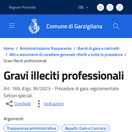
ITA
Regione Piemonte
Lingua attiva:
Comune di Garzigliana
Home
/
Amministrazione Trasparente
/
Bandi di gara e contratti
/
Atti e documenti di carattere generale riferiti a tutte le procedure
/
Gravi illeciti professionali
Gravi illeciti professionali
Art. 169, d.lgs. 36/2023 - Procedure di gara regolamentate.
Settori speciali
Condividi
Vedi azioni
Argomenti
Trasparenza amministrativa
Appalti, Gare e Concorsi