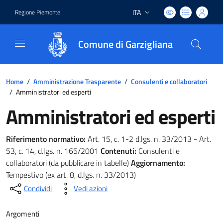
ITA
Regione Piemonte
Lingua attiva:
Comune di Garzigliana
Home
/
Amministrazione Trasparente
/
Consulenti e collaboratori
/
Amministratori ed esperti
Amministratori ed esperti
Riferimento normativo:
Art. 15, c. 1-2 d.lgs. n. 33/2013 - Art.
53, c. 14, d.lgs. n. 165/2001
Contenuti:
Consulenti e
collaboratori (da pubblicare in tabelle)
Aggiornamento:
Tempestivo (ex art. 8, d.lgs. n. 33/2013)
Condividi
Vedi azioni
Argomenti