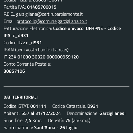
Partita IVA:
01485700015
P.E.C.:
garzigliana@cert.ruparpiemonte.it
Email:
protocollo@comune.garzigliana.to.it
Fatturazione Elettronica:
Codice univoco: UFHPNE - Codice
IPA: c_d931
Codice IPA:
c_d931
IBAN (per i vostri bonifici bancari):
IT 23X 01030 30320 000000959120
Conto Corrente Postale:
30857106
DATI TERRITORIALI
Codice ISTAT:
001111
Codice Catastale:
D931
Abitanti:
557 al 31/12/2024
Denominazione:
Garziglianesi
Superficie:
7,4
Kmq. Densità:
75
(ab/kmq.)
Santo patrono:
Sant'Anna - 26 luglio