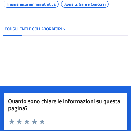
Trasparenza amministrativa
Appalti, Gare e Concorsi
CONSULENTI E COLLABORATORI
Quanto sono chiare le informazioni su questa
pagina?
Valuta da 1 a 5 stelle la pagina
Valuta 1 stelle su 5
Valuta 2 stelle su 5
Valuta 3 stelle su 5
Valuta 4 stelle su 5
Valuta 5 stelle su 5