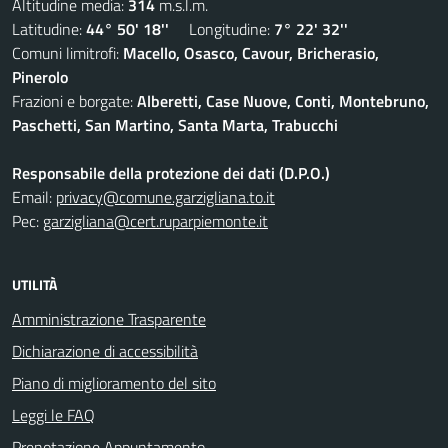
Altitudine media:
314
m.s.l.m.
Latitudine:
44° 50' 18''
Longitudine:
7° 22' 32''
Comuni limitrofi:
Macello, Osasco, Cavour, Bricherasio,
Pinerolo
Frazioni e borgate:
Alberetti, Case Nuove, Conti, Montebruno,
Paschetti, San Martino, Santa Marta, Trabucchi
Responsabile della protezione dei dati (D.P.O.)
Email:
privacy@comune.garzigliana.to.it
Pec:
garzigliana@cert.ruparpiemonte.it
UTILITÀ
Amministrazione Trasparente
Dichiarazione di accessibilità
Piano di miglioramento del sito
Leggi le FAQ
Prenotazione Appuntamento