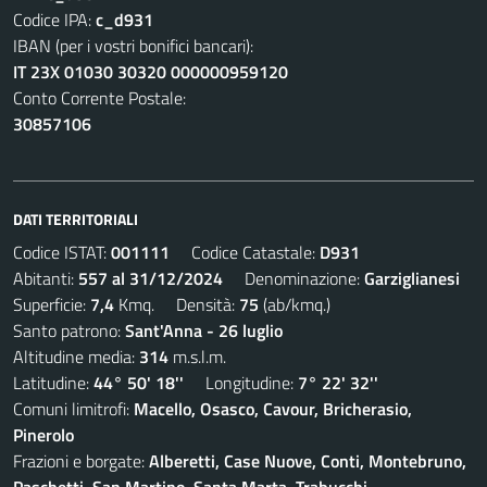
Codice IPA:
c_d931
IBAN (per i vostri bonifici bancari):
IT 23X 01030 30320 000000959120
Conto Corrente Postale:
30857106
DATI TERRITORIALI
Codice ISTAT:
001111
Codice Catastale:
D931
Abitanti:
557 al 31/12/2024
Denominazione:
Garziglianesi
Superficie:
7,4
Kmq. Densità:
75
(ab/kmq.)
Santo patrono:
Sant'Anna - 26 luglio
Altitudine media:
314
m.s.l.m.
Latitudine:
44° 50' 18''
Longitudine:
7° 22' 32''
Comuni limitrofi:
Macello, Osasco, Cavour, Bricherasio,
Pinerolo
Frazioni e borgate:
Alberetti, Case Nuove, Conti, Montebruno,