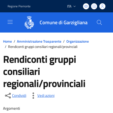
ITA
Regione Piemonte
Lingua attiva:
Comune di Garzigliana
Home
/
Amministrazione Trasparente
/
Organizzazione
/
Rendiconti gruppi consiliari regionali/provinciali
Rendiconti gruppi
consiliari
regionali/provinciali
Condividi
Vedi azioni
Argomenti