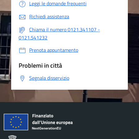
Leggi le domande frequenti
Richiedi assistenza
Chiama il numero 0121.341107 -
0121.541232
Prenota appuntamento
Problemi in città
Segnala disservizio