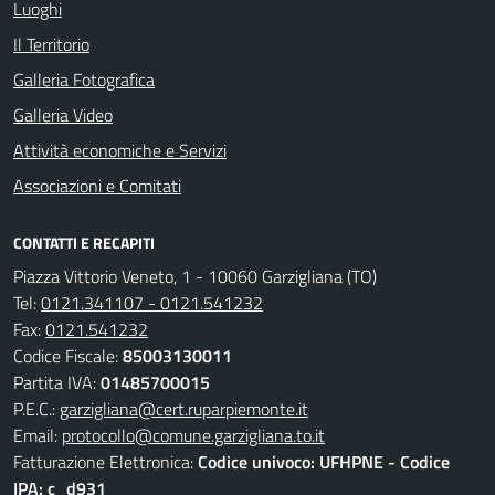
Luoghi
Il Territorio
Galleria Fotografica
Galleria Video
Attività economiche e Servizi
Associazioni e Comitati
CONTATTI E RECAPITI
Piazza Vittorio Veneto, 1 - 10060 Garzigliana (TO)
Tel:
0121.341107 - 0121.541232
Fax:
0121.541232
Codice Fiscale:
85003130011
Partita IVA:
01485700015
P.E.C.:
garzigliana@cert.ruparpiemonte.it
Email:
protocollo@comune.garzigliana.to.it
Fatturazione Elettronica:
Codice univoco: UFHPNE - Codice
IPA: c_d931