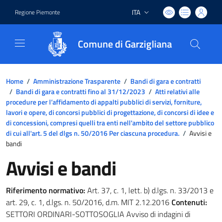
ITA
Regione Piemonte
Lingua attiva:
Comune di Garzigliana
Home
/
Amministrazione Trasparente
/
Bandi di gara e contratti
/
Bandi di gara e contratti fino al 31/12/2023
/
Atti relativi alle
procedure per l’affidamento di appalti pubblici di servizi, forniture,
lavori e opere, di concorsi pubblici di progettazione, di concorsi di idee e
di concessioni, compresi quelli tra enti nell'ambito del settore pubblico
di cui all'art. 5 del dlgs n. 50/2016 Per ciascuna procedura.
/
Avvisi e
bandi
Avvisi e bandi
Riferimento normativo:
Art. 37, c. 1, lett. b) d.lgs. n. 33/2013 e
art. 29, c. 1, d.lgs. n. 50/2016, d.m. MIT 2.12.2016
Contenuti:
SETTORI ORDINARI-SOTTOSOGLIA Avviso di indagini di