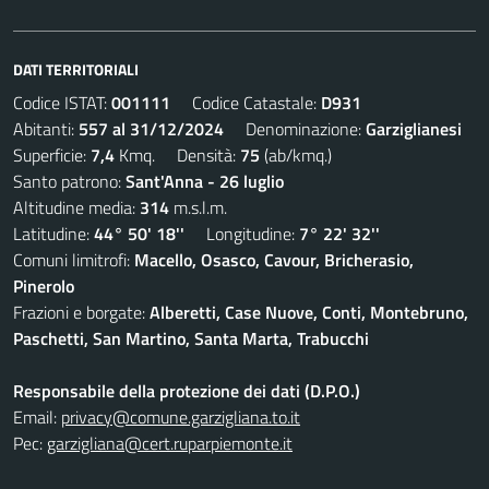
DATI TERRITORIALI
Codice ISTAT:
001111
Codice Catastale:
D931
Abitanti:
557 al 31/12/2024
Denominazione:
Garziglianesi
Superficie:
7,4
Kmq. Densità:
75
(ab/kmq.)
Santo patrono:
Sant'Anna - 26 luglio
Altitudine media:
314
m.s.l.m.
Latitudine:
44° 50' 18''
Longitudine:
7° 22' 32''
Comuni limitrofi:
Macello, Osasco, Cavour, Bricherasio,
Pinerolo
Frazioni e borgate:
Alberetti, Case Nuove, Conti, Montebruno,
Paschetti, San Martino, Santa Marta, Trabucchi
Responsabile della protezione dei dati (D.P.O.)
Email:
privacy@comune.garzigliana.to.it
Pec:
garzigliana@cert.ruparpiemonte.it