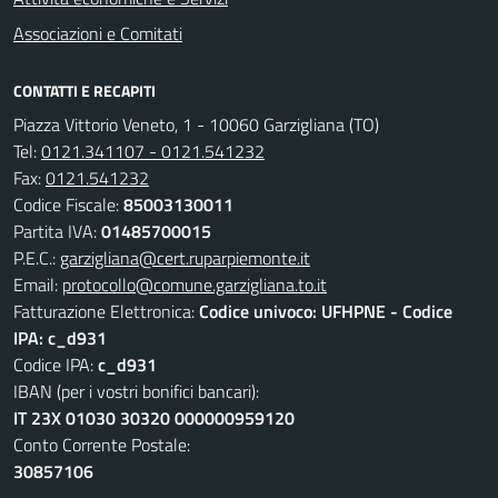
Associazioni e Comitati
CONTATTI E RECAPITI
Piazza Vittorio Veneto, 1 - 10060 Garzigliana (TO)
Tel:
0121.341107 - 0121.541232
Fax:
0121.541232
Codice Fiscale:
85003130011
Partita IVA:
01485700015
P.E.C.:
garzigliana@cert.ruparpiemonte.it
Email:
protocollo@comune.garzigliana.to.it
Fatturazione Elettronica:
Codice univoco: UFHPNE - Codice
IPA: c_d931
Codice IPA:
c_d931
IBAN (per i vostri bonifici bancari):
IT 23X 01030 30320 000000959120
Conto Corrente Postale:
30857106