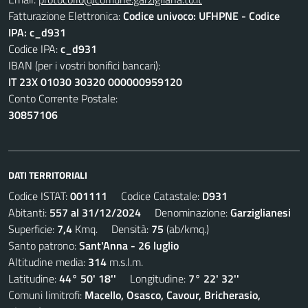
Fatturazione Elettronica:
Codice univoco: UFHPNE - Codice
IPA: c_d931
Codice IPA:
c_d931
IBAN (per i vostri bonifici bancari):
IT 23X 01030 30320 000000959120
Conto Corrente Postale:
30857106
DATI TERRITORIALI
Codice ISTAT:
001111
Codice Catastale:
D931
Abitanti:
557 al 31/12/2024
Denominazione:
Garziglianesi
Superficie:
7,4
Kmq. Densità:
75
(ab/kmq.)
Santo patrono:
Sant'Anna - 26 luglio
Altitudine media:
314
m.s.l.m.
Latitudine:
44° 50' 18''
Longitudine:
7° 22' 32''
Comuni limitrofi:
Macello, Osasco, Cavour, Bricherasio,