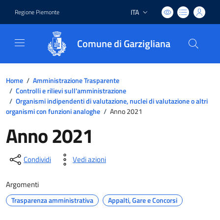
ITA
Regione Piemonte
Lingua attiva:
Comune di Garzigliana
Home
/
Amministrazione Trasparente
/
Controlli e rilievi sull'amministrazione
/
Organismi indipendenti di valutazione, nuclei di valutazione o altri
organismi con funzioni analoghe
/
Anno 2021
Anno 2021
Condividi
Vedi azioni
Argomenti
Trasparenza amministrativa
Appalti, Gare e Concorsi