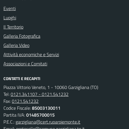
Eventi
Luoghi
Il Territorio
Galleria Fotografica
Galleria Video
Attività economiche e Servizi
Associazioni e Comitati
CONTATTI E RECAPITI
Piazza Vittorio Veneto, 1 - 10060 Garzigliana (TO)
Tel:
0121.341107 - 0121.541232
Fax:
0121.541232
Codice Fiscale:
85003130011
Partita IVA:
01485700015
P.E.C.:
garzigliana@cert.ruparpiemonte.it
Email:
protocollo@comune.garzigliana.to.it