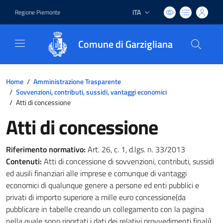
ITA
Regione Piemonte
Lingua attiva:
Comune di Garzigliana
Home
/
Amministrazione Trasparente
/
Sovvenzioni, contributi, sussidi, vantaggi economici
/
Atti di concessione
Atti di concessione
Riferimento normativo:
Art. 26, c. 1, d.lgs. n. 33/2013
Contenuti:
Atti di concessione di sovvenzioni, contributi, sussidi
ed ausili finanziari alle imprese e comunque di vantaggi
economici di qualunque genere a persone ed enti pubblici e
privati di importo superiore a mille euro concessione(da
pubblicare in tabelle creando un collegamento con la pagina
nella quale sono riportati i dati dei relativi provvedimenti finali)