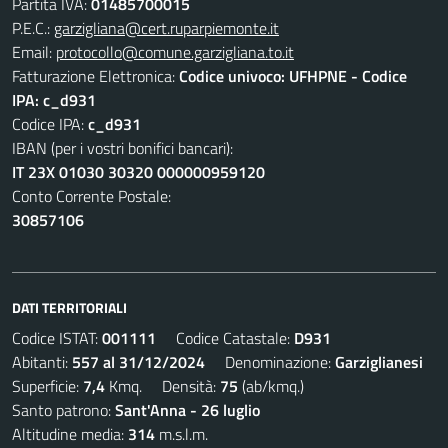
Partita IVA:
01485700015
P.E.C.:
garzigliana@cert.ruparpiemonte.it
Email:
protocollo@comune.garzigliana.to.it
Fatturazione Elettronica:
Codice univoco: UFHPNE - Codice
IPA: c_d931
Codice IPA:
c_d931
IBAN (per i vostri bonifici bancari):
IT 23X 01030 30320 000000959120
Conto Corrente Postale:
30857106
DATI TERRITORIALI
Codice ISTAT:
001111
Codice Catastale:
D931
Abitanti:
557 al 31/12/2024
Denominazione:
Garziglianesi
Superficie:
7,4
Kmq. Densità:
75
(ab/kmq.)
Santo patrono:
Sant'Anna - 26 luglio
Altitudine media:
314
m.s.l.m.