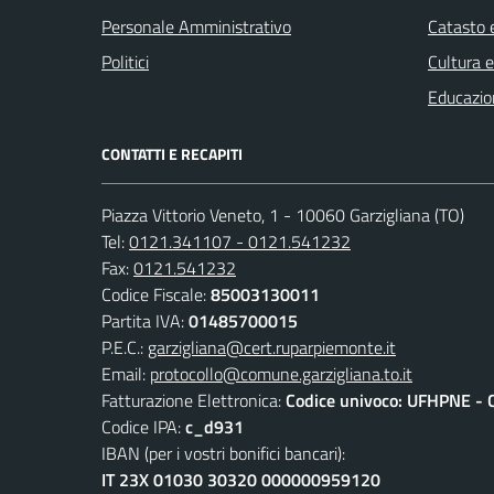
Personale Amministrativo
Catasto e
Politici
Cultura 
Educazio
CONTATTI E RECAPITI
Piazza Vittorio Veneto, 1 - 10060 Garzigliana (TO)
Tel:
0121.341107 - 0121.541232
Fax:
0121.541232
Codice Fiscale:
85003130011
Partita IVA:
01485700015
P.E.C.:
garzigliana@cert.ruparpiemonte.it
Email:
protocollo@comune.garzigliana.to.it
Fatturazione Elettronica:
Codice univoco: UFHPNE - 
Codice IPA:
c_d931
IBAN (per i vostri bonifici bancari):
IT 23X 01030 30320 000000959120