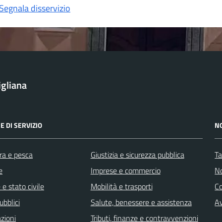
Segnala disservizio
igliana
E DI SERVIZIO
N
ra e pesca
Giustizia e sicurezza pubblica
Ta
e
Imprese e commercio
No
e stato civile
Mobilità e trasporti
C
ubblici
Salute, benessere e assistenza
Av
zioni
Tributi, finanze e contravvenzioni