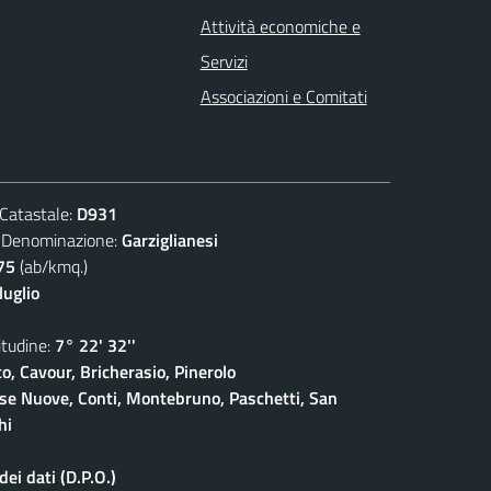
Attività economiche e
Servizi
Associazioni e Comitati
atastale:
D931
nominazione:
Garziglianesi
75
(ab/kmq.)
luglio
udine:
7° 22' 32''
o, Cavour, Bricherasio, Pinerolo
ase Nuove, Conti, Montebruno, Paschetti, San
hi
ei dati (D.P.O.)