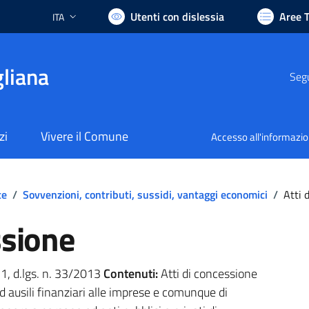
Utenti con dislessia
Aree 
ITA
Lingua attiva:
liana
Segu
zi
Vivere il Comune
Accesso all'informazi
te
/
Sovvenzioni, contributi, sussidi, vantaggi economici
/
Atti 
ssione
. 1, d.lgs. n. 33/2013
Contenuti:
Atti di concessione
ed ausili finanziari alle imprese e comunque di