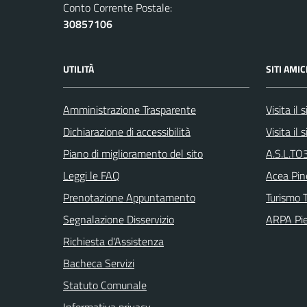
Conto Corrente Postale:
30857106
UTILITÀ
SITI AMIC
Amministrazione Trasparente
Visita il
Dichiarazione di accessibilità
Visita il
Piano di miglioramento del sito
A.S.L.TO3
Leggi le FAQ
Acea Pin
Prenotazione Appuntamento
Turismo T
Segnalazione Disservizio
ARPA Pi
Richiesta d'Assistenza
Bacheca Servizi
Statuto Comunale
Informativa privacy