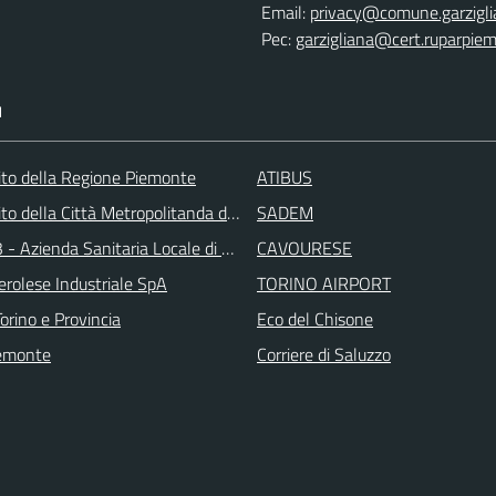
Email:
privacy@comune.garziglia
Pec:
garzigliana@cert.ruparpiem
I
 sito della Regione Piemonte
ATIBUS
 sito della Città Metropolitanda di Torino
SADEM
 - Azienda Sanitaria Locale di Collegno e Pinerolo
CAVOURESE
erolese Industriale SpA
TORINO AIRPORT
orino e Provincia
Eco del Chisone
emonte
Corriere di Saluzzo