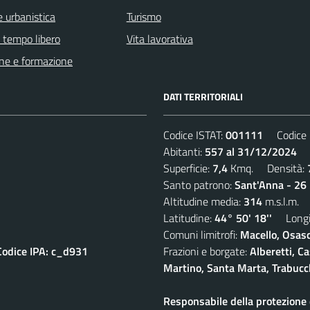
 urbanistica
Turismo
e tempo libero
Vita lavorativa
ne e formazione
DATI TERRITORIALI
Codice ISTAT:
001111
Codice C
Abitanti:
557 al 31/12/2024
De
Superficie:
7,4
Kmq. Densità:
Santo patrono:
Sant'Anna - 26 
Altitudine media:
314
m.s.l.m.
Latitudine:
44° 50' 18''
Longit
Comuni limitrofi:
Macello, Osasc
Codice IPA: c_d931
Frazioni e borgate:
Alberetti, C
Martino, Santa Marta, Trabucc
Responsabile della protezione d