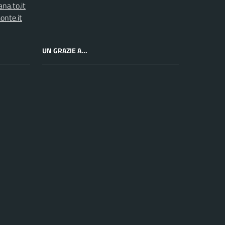
na.to.it
onte.it
UN GRAZIE A...