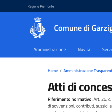
Regione Piemonte
Comune di Garzig
Amministrazione
Novità
Servi
Home
/
Amministrazione Trasparen
Atti di conce
Riferimento normativo:
Art. 26, c
di sovvenzioni, contributi, sussidi 