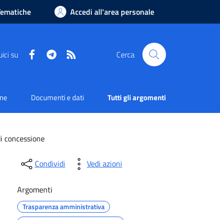
Tematiche
Accedi all'area personale
Facebook
Telegram
RSS
ici su
Cerca
one
Documenti e dati
Tutti gli argomenti
di concessione
Condividi
Vedi azioni
Argomenti
Trasparenza amministrativa