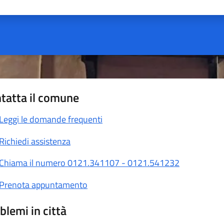
ta 1 stelle su 5
Valuta 2 stelle su 5
Valuta 3 stelle su 5
Valuta 4 stelle su 5
Valuta 5 stelle su 5
tatta il comune
Leggi le domande frequenti
Richiedi assistenza
Chiama il numero 0121.341107 - 0121.541232
Prenota appuntamento
blemi in città