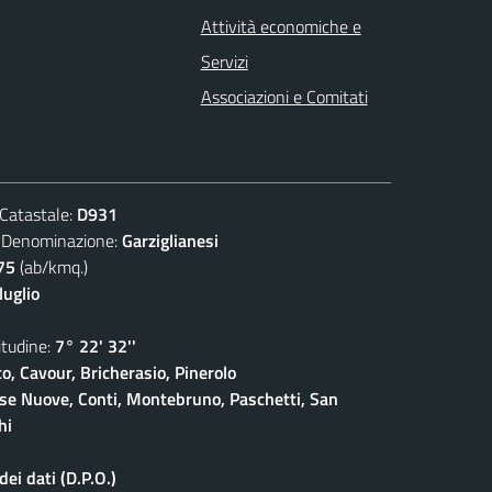
Attività economiche e
Servizi
Associazioni e Comitati
atastale:
D931
nominazione:
Garziglianesi
75
(ab/kmq.)
luglio
udine:
7° 22' 32''
o, Cavour, Bricherasio, Pinerolo
ase Nuove, Conti, Montebruno, Paschetti, San
hi
ei dati (D.P.O.)