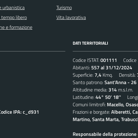
 urbanistica
Turismo
e tempo libero
Vita lavorativa
ne e formazione
DATI TERRITORIALI
Codice ISTAT:
001111
Codice C
Abitanti:
557 al 31/12/2024
De
Superficie:
7,4
Kmq. Densità:
Santo patrono:
Sant'Anna - 26 
Altitudine media:
314
m.s.l.m.
Latitudine:
44° 50' 18''
Longit
Comuni limitrofi:
Macello, Osasc
Codice IPA: c_d931
Frazioni e borgate:
Alberetti, C
Martino, Santa Marta, Trabucc
Responsabile della protezione d