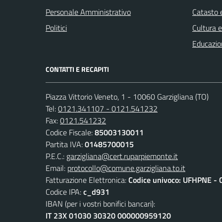
Personale Amministrativo
Catasto e
Politici
Cultura 
Educazio
CONTATTI E RECAPITI
Piazza Vittorio Veneto, 1 - 10060 Garzigliana (TO)
Tel:
0121.341107 - 0121.541232
Fax:
0121.541232
Codice Fiscale:
85003130011
Partita IVA:
01485700015
P.E.C.:
garzigliana@cert.ruparpiemonte.it
Email:
protocollo@comune.garzigliana.to.it
Fatturazione Elettronica:
Codice univoco: UFHPNE - 
Codice IPA:
c_d931
IBAN (per i vostri bonifici bancari):
IT 23X 01030 30320 000000959120