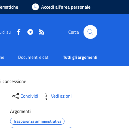
Tematiche
Accedi all'area personale
Facebook
Telegram
RSS
ici su
Cerca
one
Documenti e dati
Tutti gli argomenti
di concessione
Condividi
Vedi azioni
Argomenti
Trasparenza amministrativa