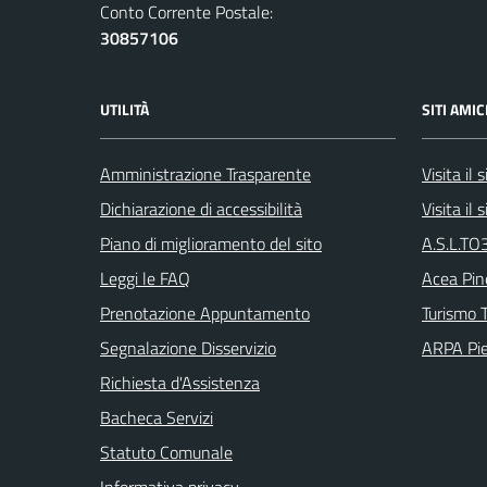
Conto Corrente Postale:
30857106
UTILITÀ
SITI AMIC
Amministrazione Trasparente
Visita il
Dichiarazione di accessibilità
Visita il
Piano di miglioramento del sito
A.S.L.TO3
Leggi le FAQ
Acea Pin
Prenotazione Appuntamento
Turismo T
Segnalazione Disservizio
ARPA Pi
Richiesta d'Assistenza
Bacheca Servizi
Statuto Comunale
Informativa privacy