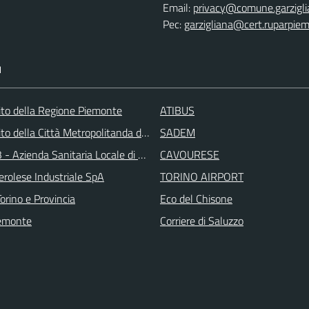
Email:
privacy@comune.garziglia
Pec:
garzigliana@cert.ruparpiem
I
 sito della Regione Piemonte
ATIBUS
 sito della Città Metropolitanda di Torino
SADEM
 - Azienda Sanitaria Locale di Collegno e Pinerolo
CAVOURESE
erolese Industriale SpA
TORINO AIRPORT
orino e Provincia
Eco del Chisone
emonte
Corriere di Saluzzo