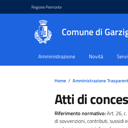
Regione Piemonte
Comune di Garzig
Amministrazione
Novità
Servi
Home
/
Amministrazione Trasparen
Atti di conce
Riferimento normativo:
Art. 26, c
di sovvenzioni, contributi, sussidi 