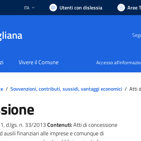
Utenti con dislessia
Aree 
ITA
Lingua attiva:
liana
Segu
zi
Vivere il Comune
Accesso all'informazi
te
/
Sovvenzioni, contributi, sussidi, vantaggi economici
/
Atti 
ssione
. 1, d.lgs. n. 33/2013
Contenuti:
Atti di concessione
ed ausili finanziari alle imprese e comunque di