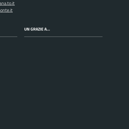
na.to.it
onte.it
UN GRAZIE A...