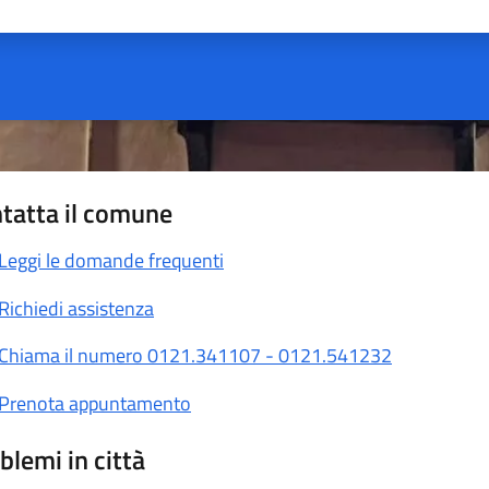
ta 1 stelle su 5
Valuta 2 stelle su 5
Valuta 3 stelle su 5
Valuta 4 stelle su 5
Valuta 5 stelle su 5
tatta il comune
Leggi le domande frequenti
Richiedi assistenza
Chiama il numero 0121.341107 - 0121.541232
Prenota appuntamento
blemi in città