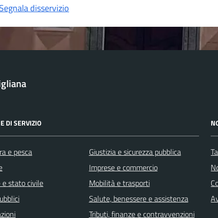
Segnala disservizio
igliana
E DI SERVIZIO
N
ra e pesca
Giustizia e sicurezza pubblica
Ta
e
Imprese e commercio
No
e stato civile
Mobilità e trasporti
C
ubblici
Salute, benessere e assistenza
Av
zioni
Tributi, finanze e contravvenzioni