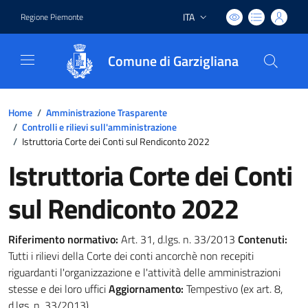
ITA
Regione Piemonte
Lingua attiva:
Comune di Garzigliana
Home
/
Amministrazione Trasparente
/
Controlli e rilievi sull'amministrazione
/
Istruttoria Corte dei Conti sul Rendiconto 2022
Istruttoria Corte dei Conti
sul Rendiconto 2022
Riferimento normativo:
Art. 31, d.lgs. n. 33/2013
Contenuti:
Tutti i rilievi della Corte dei conti ancorchè non recepiti
riguardanti l'organizzazione e l'attività delle amministrazioni
stesse e dei loro uffici
Aggiornamento:
Tempestivo (ex art. 8,
d.lgs. n. 33/2013)