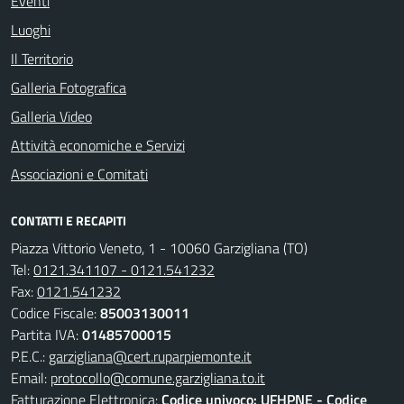
Eventi
Luoghi
Il Territorio
Galleria Fotografica
Galleria Video
Attività economiche e Servizi
Associazioni e Comitati
CONTATTI E RECAPITI
Piazza Vittorio Veneto, 1 - 10060 Garzigliana (TO)
Tel:
0121.341107 - 0121.541232
Fax:
0121.541232
Codice Fiscale:
85003130011
Partita IVA:
01485700015
P.E.C.:
garzigliana@cert.ruparpiemonte.it
Email:
protocollo@comune.garzigliana.to.it
Fatturazione Elettronica:
Codice univoco: UFHPNE - Codice