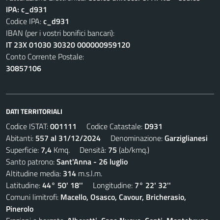
IPA: c_d931
Codice IPA:
c_d931
IBAN (per i vostri bonifici bancari):
IT 23X 01030 30320 000000959120
Conto Corrente Postale:
30857106
DATI TERRITORIALI
Codice ISTAT:
001111
Codice Catastale:
D931
Abitanti:
557 al 31/12/2024
Denominazione:
Garziglianesi
Superficie:
7,4
Kmq. Densità:
75
(ab/kmq.)
Santo patrono:
Sant'Anna - 26 luglio
Altitudine media:
314
m.s.l.m.
Latitudine:
44° 50' 18''
Longitudine:
7° 22' 32''
Comuni limitrofi:
Macello, Osasco, Cavour, Bricherasio,
Pinerolo