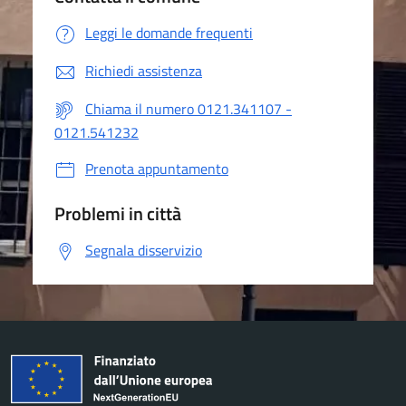
Leggi le domande frequenti
Richiedi assistenza
Chiama il numero 0121.341107 -
0121.541232
Prenota appuntamento
Problemi in città
Segnala disservizio