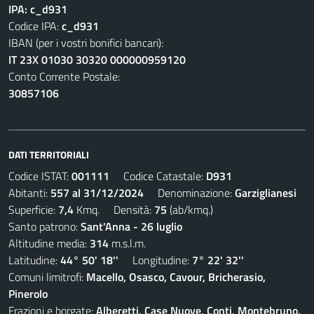
IPA: c_d931
Codice IPA:
c_d931
IBAN (per i vostri bonifici bancari):
IT 23X 01030 30320 000000959120
Conto Corrente Postale:
30857106
DATI TERRITORIALI
Codice ISTAT:
001111
Codice Catastale:
D931
Abitanti:
557 al 31/12/2024
Denominazione:
Garziglianesi
Superficie:
7,4
Kmq. Densità:
75
(ab/kmq.)
Santo patrono:
Sant'Anna - 26 luglio
Altitudine media:
314
m.s.l.m.
Latitudine:
44° 50' 18''
Longitudine:
7° 22' 32''
Comuni limitrofi:
Macello, Osasco, Cavour, Bricherasio,
Pinerolo
Frazioni e borgate:
Alberetti, Case Nuove, Conti, Montebruno,