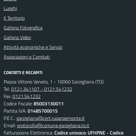
Luoghi
Il Territorio
Galleria Fotografica
Galleria Video
Attività economiche e Servizi
Associazioni e Comitati
CONTATTI E RECAPITI
Piazza Vittorio Veneto, 1 - 10060 Garzigliana (TO)
Tel:
0121.341107 - 0121.541232
Fax:
0121.541232
Codice Fiscale:
85003130011
Partita IVA:
01485700015
P.E.C.:
garzigliana@cert.ruparpiemonte.it
Email:
protocollo@comune.garzigliana.to.it
Fatturazione Elettronica:
Codice univoco: UFHPNE - Codice