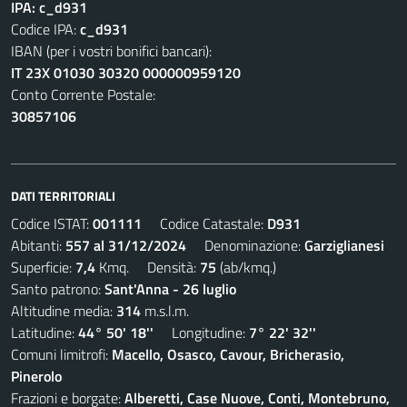
IPA: c_d931
Codice IPA:
c_d931
IBAN (per i vostri bonifici bancari):
IT 23X 01030 30320 000000959120
Conto Corrente Postale:
30857106
DATI TERRITORIALI
Codice ISTAT:
001111
Codice Catastale:
D931
Abitanti:
557 al 31/12/2024
Denominazione:
Garziglianesi
Superficie:
7,4
Kmq. Densità:
75
(ab/kmq.)
Santo patrono:
Sant'Anna - 26 luglio
Altitudine media:
314
m.s.l.m.
Latitudine:
44° 50' 18''
Longitudine:
7° 22' 32''
Comuni limitrofi:
Macello, Osasco, Cavour, Bricherasio,
Pinerolo
Frazioni e borgate:
Alberetti, Case Nuove, Conti, Montebruno,