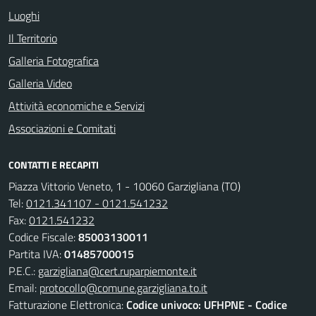
Luoghi
Il Territorio
Galleria Fotografica
Galleria Video
Attività economiche e Servizi
Associazioni e Comitati
CONTATTI E RECAPITI
Piazza Vittorio Veneto, 1 - 10060 Garzigliana (TO)
Tel:
0121.341107 - 0121.541232
Fax:
0121.541232
Codice Fiscale:
85003130011
Partita IVA:
01485700015
P.E.C.:
garzigliana@cert.ruparpiemonte.it
Email:
protocollo@comune.garzigliana.to.it
Fatturazione Elettronica:
Codice univoco: UFHPNE - Codice