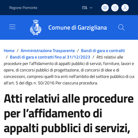
ITA
Regione Piemonte
Lingua attiva:
Comune di Garzigliana
Home
/
Amministrazione Trasparente
/
Bandi di gara e contratti
/
Bandi di gara e contratti fino al 31/12/2023
/
Atti relativi alle
procedure per l’affidamento di appalti pubblici di servizi, forniture, lavori e
opere, di concorsi pubblici di progettazione, di concorsi di idee e di
concessioni, compresi quelli tra enti nell'ambito del settore pubblico di cui
all'art. 5 del dlgs n. 50/2016 Per ciascuna procedura.
Atti relativi alle procedure
per l’affidamento di
appalti pubblici di servizi,