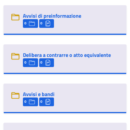
Avvisi di preinformazione
0
0
Delibera a contrarre o atto equivalente
0
0
Avvisi e bandi
0
0